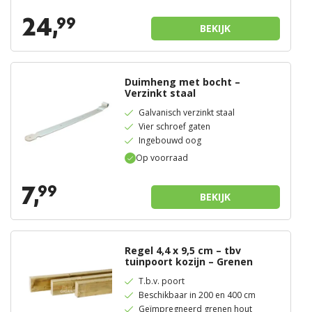
24,
99
BEKIJK
Duimheng met bocht –
Verzinkt staal
Galvanisch verzinkt staal
Vier schroef gaten
Ingebouwd oog
Op voorraad
7,
99
BEKIJK
Regel 4,4 x 9,5 cm – tbv
tuinpoort kozijn – Grenen
T.b.v. poort
Beschikbaar in 200 en 400 cm
Geïmpregneerd grenen hout