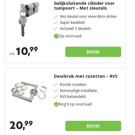
Gelijksluitende cilinder voor
tuinpoort – Met sleutels
Eén sleutel voor meerdere sloten
Super kwaliteit
Inclusief 3 sleutels
Op voorraad
10,
99
BEKIJK
v.a.
Deurkruk met rozetten – RVS
Ronde rozetten
Eenvoudige installatie
RVS behandeld
Nog 6 op voorraad
20,
99
BEKIJK