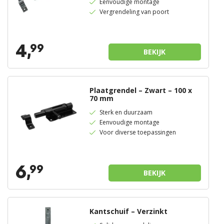
Eenvoudige montage
Vergrendeling van poort
4,
99
BEKIJK
Plaatgrendel – Zwart – 100 x
70 mm
Sterk en duurzaam
Eenvoudige montage
Voor diverse toepassingen
6,
99
BEKIJK
Kantschuif – Verzinkt