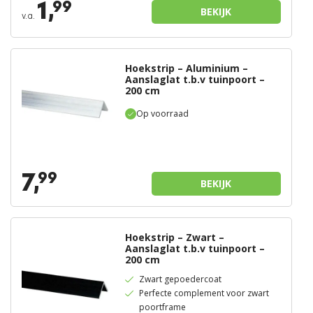
1,
99
BEKIJK
v.a.
Hoekstrip – Aluminium –
Aanslaglat t.b.v tuinpoort –
200 cm
Op voorraad
7,
99
BEKIJK
Hoekstrip – Zwart –
Aanslaglat t.b.v tuinpoort –
200 cm
Zwart gepoedercoat
Perfecte complement voor zwart
poortframe