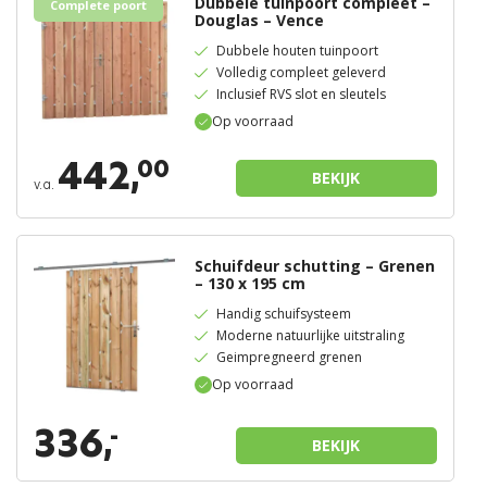
Dubbele tuinpoort compleet –
Complete poort
Douglas – Vence
Dubbele houten tuinpoort
Volledig compleet geleverd
Inclusief RVS slot en sleutels
Op voorraad
442,
00
BEKIJK
v.a.
Schuifdeur schutting – Grenen
– 130 x 195 cm
Handig schuifsysteem
Moderne natuurlijke uitstraling
Geimpregneerd grenen
Op voorraad
336,
-
BEKIJK