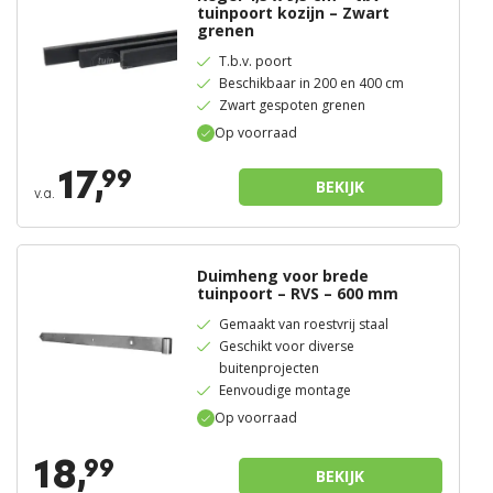
tuinpoort kozijn – Zwart
grenen
T.b.v. poort
Beschikbaar in 200 en 400 cm
Zwart gespoten grenen
Op voorraad
17,
99
BEKIJK
v.a.
Duimheng voor brede
tuinpoort – RVS – 600 mm
Gemaakt van roestvrij staal
Geschikt voor diverse
buitenprojecten
Eenvoudige montage
Op voorraad
18,
99
BEKIJK