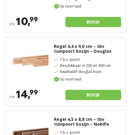
Op voorraad
10,
99
BEKIJK
v.a.
Regel 4,4 x 9,0 cm – tbv
tuinpoort kozijn – Douglas
T.b.v. poort
Beschikbaar in 200 en 400 cm
Kwalitatief douglas hout
Op voorraad
14,
99
BEKIJK
v.a.
Regel 4,5 x 8,8 cm – tbv
tuinpoort kozijn – Nobifix
T.b.v. poort