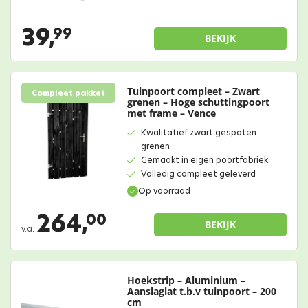
39,
99
BEKIJK
Tuinpoort compleet – Zwart
Compleet pakket
grenen – Hoge schuttingpoort
met frame – Vence
Kwalitatief zwart gespoten
grenen
Gemaakt in eigen poortfabriek
Volledig compleet geleverd
Op voorraad
264,
00
BEKIJK
v.a.
Hoekstrip – Aluminium –
Aanslaglat t.b.v tuinpoort – 200
cm