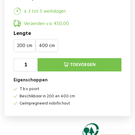
± 3 tot 5 werkdagen
Verzenden v.a.
€
50,00
Lengte
200 cm
400 cm
TOEVOEGEN
Eigenschappen
T.b.v. poort
Beschikbaar in 200 en 400 cm
Geïmpregneerd nobifix hout