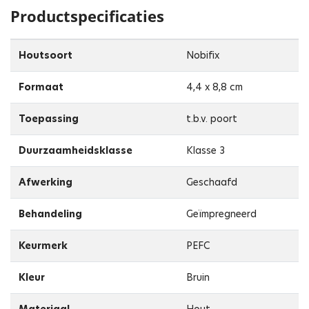
Productspecificaties
Houtsoort
Nobifix
Formaat
4,4 x 8,8 cm
Toepassing
t.b.v. poort
Duurzaamheidsklasse
Klasse 3
Afwerking
Geschaafd
Behandeling
Geïmpregneerd
Keurmerk
PEFC
Kleur
Bruin