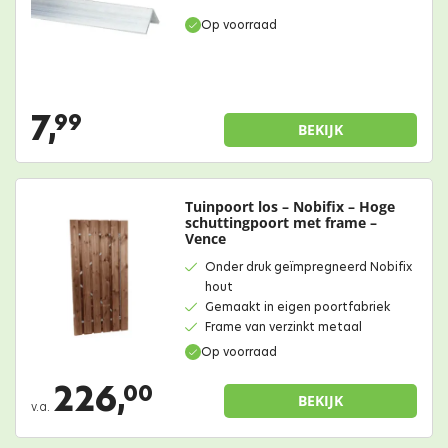
Op voorraad
7,
99
BEKIJK
Tuinpoort los – Nobifix – Hoge
schuttingpoort met frame –
Vence
Onder druk geïmpregneerd Nobifix
hout
Gemaakt in eigen poortfabriek
Frame van verzinkt metaal
Op voorraad
226,
00
BEKIJK
v.a.