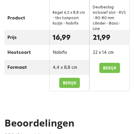
Deurbeslag
Regel 4,5 x 8,8 cm
inclusief slot - RVS
Product
- tbv tuinpoort
- 80-80 mm
kozijn - Nobifix
cilinder - Basic-
Line
16,99
21,99
Prijs
Houtsoort
Nobifix
22 x 14 cm
Formaat
4,4 x 8,8 cm
BEKIJK
BEKIJK
Beoordelingen