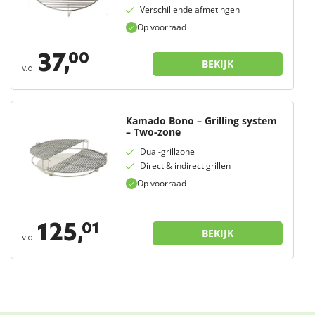
Verschillende afmetingen
Op voorraad
37,
00
BEKIJK
v.a.
Kamado Bono – Grilling system
– Two-zone
Dual-grillzone
Direct & indirect grillen
Op voorraad
125,
01
BEKIJK
v.a.