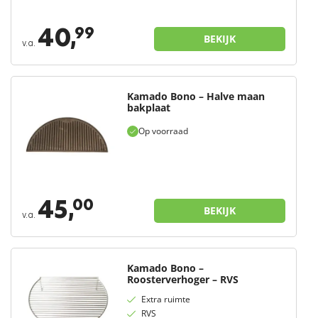
40,
99
BEKIJK
v.a.
Kamado Bono – Halve maan
bakplaat
Op voorraad
45,
00
BEKIJK
v.a.
Kamado Bono –
Roosterverhoger – RVS
Extra ruimte
RVS