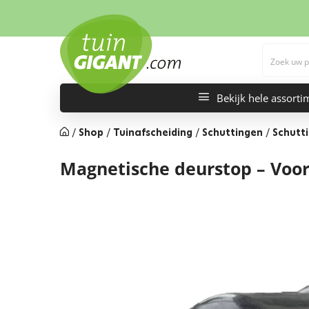
Bekijk hele assorti
/
Shop
/
Tuinafscheiding
/
Schuttingen
/
Schutt
Magnetische deurstop – Voor