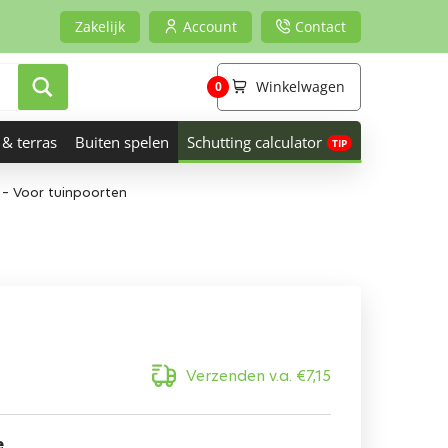
Zakelijk
Account
Contact
Winkelwagen
0
 & terras
Buiten spelen
Schutting calculator
– Voor tuinpoorten
Verzenden v.a.
€
7,15
e