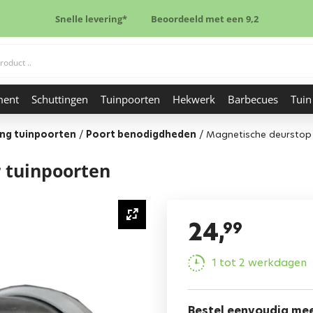
Snelle levering*
Beoordeeld met een 9,2
ment
Schuttingen
Tuinpoorten
Hekwerk
Barbecues
Tuin
ing tuinpoorten
/
Poort benodigdheden
/
Magnetische deurstop 
 tuinpoorten
24,
99
1 tot 2 werkdagen
Bestel eenvoudig me