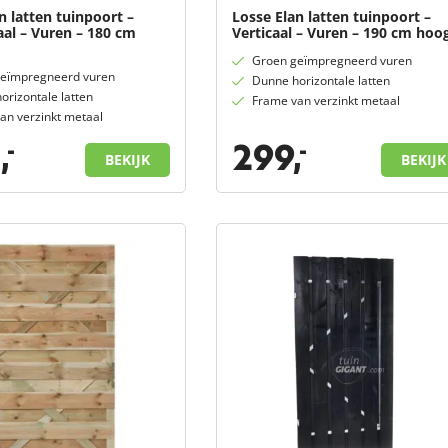
n latten tuinpoort –
Losse Elan latten tuinpoort –
al – Vuren – 180 cm
Verticaal – Vuren – 190 cm hoo
Groen geïmpregneerd vuren
eïmpregneerd vuren
Dunne horizontale latten
orizontale latten
Frame van verzinkt metaal
an verzinkt metaal
,
299,
-
-
BEKIJK
BEKIJK