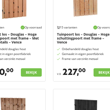
ten
Op voorraad
15 varianten
Op voorr
 los – Douglas – Hoge
Tuinpoort los – Douglas – Hoge
gpoort met frame – Met
schuttingpoort met frame –
tails – Vence
Vence
deld douglas hout
Onbehandeld douglas hout
 in eigen poortfabriek
Gemaakt in eigen poortfabriek
an verzinkt metaal
Frame van verzinkt metaal
0,
227,
00
00
BEKIJK
BEKIJK
v.a.