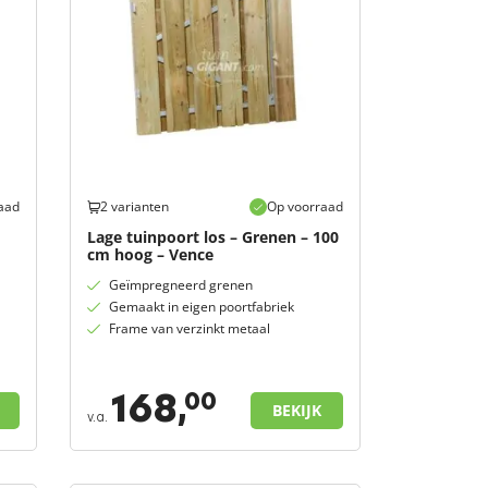
aad
2 varianten
Op voorraad
Lage tuinpoort los – Grenen – 100
cm hoog – Vence
Geïmpregneerd grenen
Gemaakt in eigen poortfabriek
Frame van verzinkt metaal
168,
00
BEKIJK
v.a.