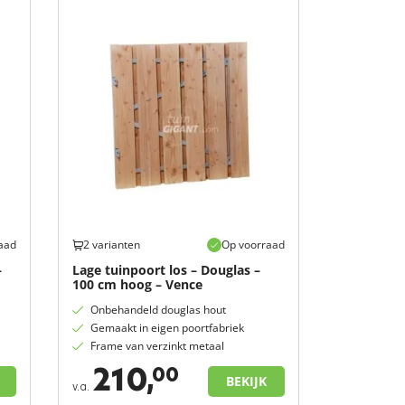
aad
2 varianten
Op voorraad
–
Lage tuinpoort los – Douglas –
100 cm hoog – Vence
Onbehandeld douglas hout
Gemaakt in eigen poortfabriek
Frame van verzinkt metaal
210,
00
BEKIJK
v.a.