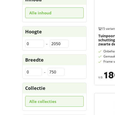
Alle inhoud
15 varian
Hoogte
Tuinpoort
schuttin
-
zwarte de
Onbehan
Gemaakt
Breedte
Frame v
18
-
v.a.
Collectie
Alle collecties