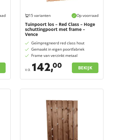
aad
15 varianten
Op voorraad
Tuinpoort los – Red Class – Hoge
schuttingpoort met frame –
Vence
Geïmpregneerd red class hout
Gemaakt in eigen poortfabriek
Frame van verzinkt metaal
142,
00
BEKIJK
v.a.