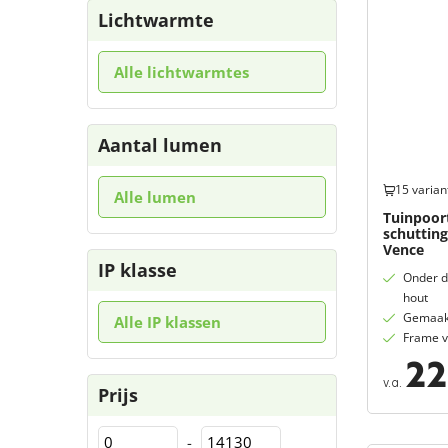
Lichtwarmte
Alle lichtwarmtes
Aantal lumen
15 varian
Alle lumen
Tuinpoort
schuttin
Vence
IP klasse
Onder d
hout
Gemaakt
Alle IP klassen
Frame v
22
v.a.
Prijs
-