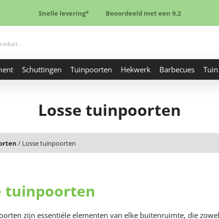
Snelle levering*
Beoordeeld met een 9,2
ment
Schuttingen
Tuinpoorten
Hekwerk
Barbecues
Tuin
Losse tuinpoorten
orten
/
Losse tuinpoorten
e tuinpoorten
oorten zijn essentiële elementen van elke buitenruimte, die zowel 