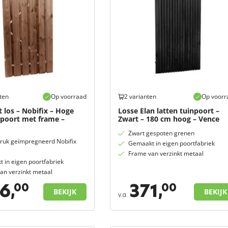
ten
Op voorraad
2 varianten
Op voorr
 los – Nobifix – Hoge
Losse Elan latten tuinpoort –
gpoort met frame –
Zwart – 180 cm hoog – Vence
Zwart gespoten grenen
ruk geïmpregneerd Nobifix
Gemaakt in eigen poortfabriek
Frame van verzinkt metaal
 in eigen poortfabriek
an verzinkt metaal
6,
371,
00
00
BEKIJK
BEKIJK
v.a.