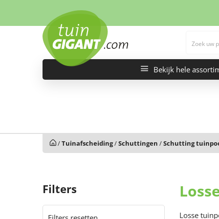
Bekijk hele assorti
/
Tuinafscheiding
/
Schuttingen
/
Schutting tuinpo
Loss
Filters
Losse tuinp
Filters resetten