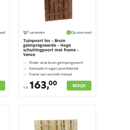
aad
7 varianten
Op voorraad
Tuinpoort los – Bruin
geïmpregneerde – Hoge
schuttingpoort met frame –
Vence
Onder druk bruin geïmpregneerd
Gemaakt in eigen poortfabriek
Frame van verzinkt metaal
163,
00
BEKIJK
v.a.