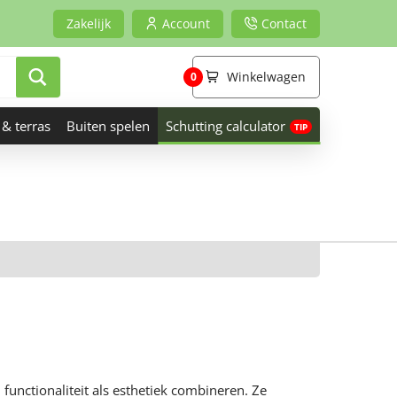
Zakelijk
Account
Contact
Winkelwagen
0
 & terras
Buiten spelen
Schutting calculator
functionaliteit als esthetiek combineren. Ze