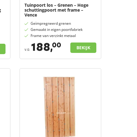
Tuinpoort los – Grenen – Hoge
g
schuttingpoort met frame –
Vence
Geïmpregneerd grenen
Gemaakt in eigen poortfabriek
Frame van verzinkt metaal
188,
00
BEKIJK
v.a.