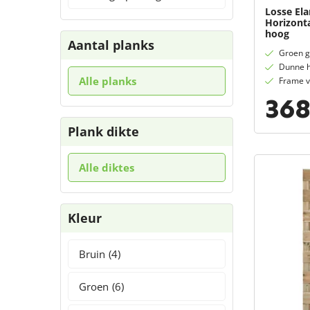
Losse Ela
Horizonta
hoog
Aantal planks
Groen g
Dunne h
Alle planks
Frame v
368
Plank dikte
Alle diktes
Kleur
Bruin
(4)
Groen
(6)