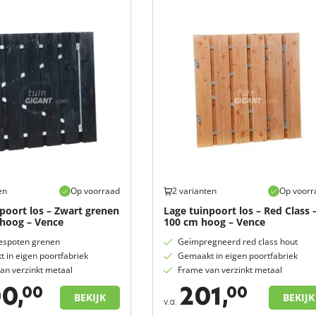
en
Op voorraad
2 varianten
Op voorr
poort los – Zwart grenen
Lage tuinpoort los – Red Class 
 hoog – Vence
100 cm hoog – Vence
espoten grenen
Geïmpregneerd red class hout
 in eigen poortfabriek
Gemaakt in eigen poortfabriek
an verzinkt metaal
Frame van verzinkt metaal
0,
201,
00
00
BEKIJK
BEKIJK
v.a.