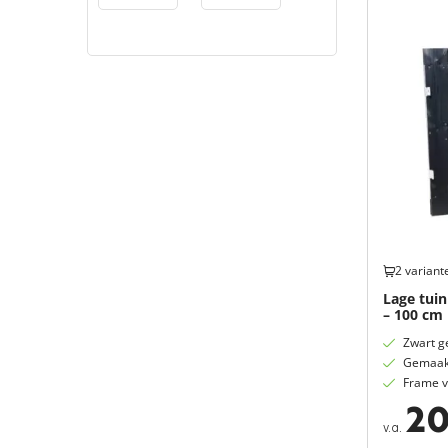
2 variant
Lage tuin
– 100 cm
Zwart g
Gemaakt
Frame v
20
v.a.