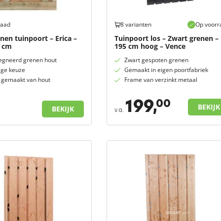
raad
8 varianten
Op voorr
nen tuinpoort – Erica –
Tuinpoort los – Zwart grenen –
0 cm
195 cm hoog – Vence
gneerd grenen hout
Zwart gespoten grenen
ige keuze
Gemaakt in eigen poortfabriek
g gemaakt van hout
Frame van verzinkt metaal
199,
00
BEKIJK
BEKIJK
v.a.