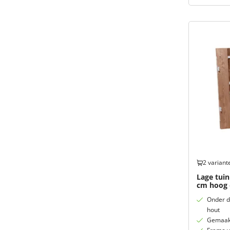
2 variant
Lage tuin
cm hoog 
Onder d
hout
Gemaakt