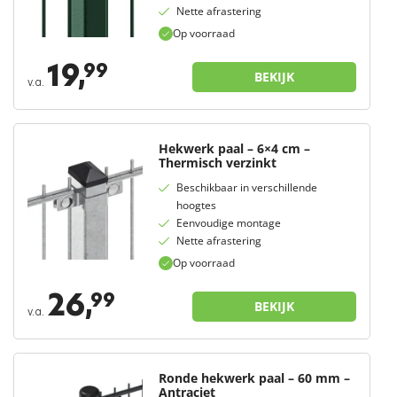
Nette afrastering
Op voorraad
19,
99
BEKIJK
v.a.
Hekwerk paal – 6×4 cm –
Thermisch verzinkt
Beschikbaar in verschillende
hoogtes
Eenvoudige montage
Nette afrastering
Op voorraad
26,
99
BEKIJK
v.a.
Ronde hekwerk paal – 60 mm –
Antraciet