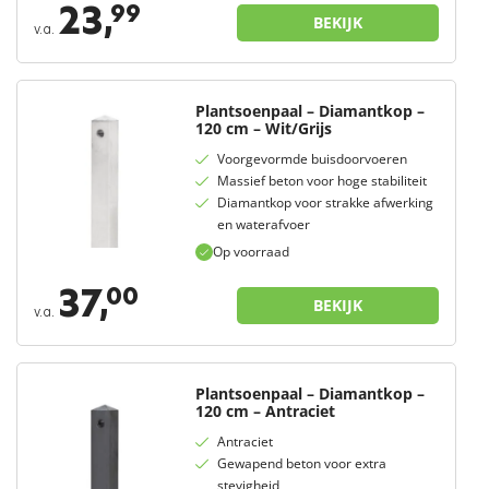
23,
99
BEKIJK
v.a.
Plantsoenpaal – Diamantkop –
120 cm – Wit/Grijs
Voorgevormde buisdoorvoeren
Massief beton voor hoge stabiliteit
Diamantkop voor strakke afwerking
en waterafvoer
Op voorraad
37,
00
BEKIJK
v.a.
Plantsoenpaal – Diamantkop –
120 cm – Antraciet
Antraciet
Gewapend beton voor extra
stevigheid