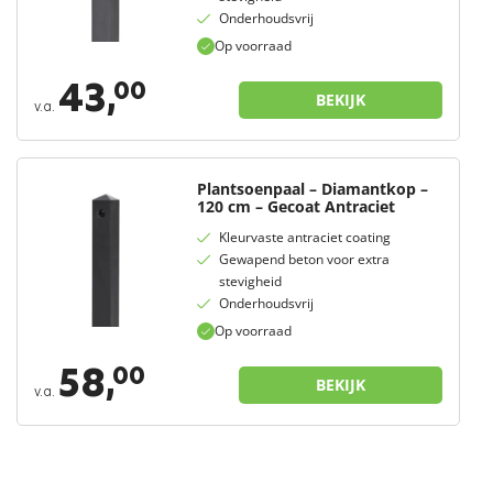
Onderhoudsvrij
Op voorraad
43,
00
BEKIJK
v.a.
Plantsoenpaal – Diamantkop –
120 cm – Gecoat Antraciet
Kleurvaste antraciet coating
Gewapend beton voor extra
stevigheid
Onderhoudsvrij
Op voorraad
58,
00
BEKIJK
v.a.