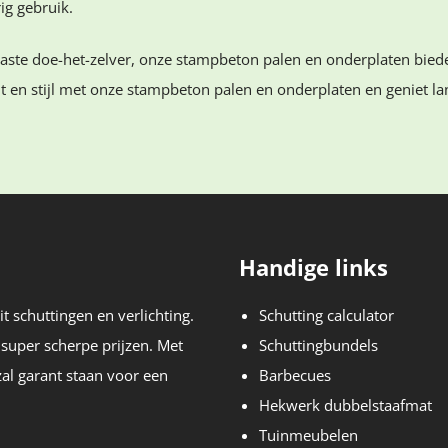
g gebruik.
iaste doe-het-zelver, onze stampbeton palen en onderplaten bie
it en stijl met onze stampbeton palen en onderplaten en geniet la
Handige links
t schuttingen en verlichting.
Schutting calculator
 super scherpe prijzen. Met
Schuttingbundels
zal garant staan voor een
Barbecues
Hekwerk dubbelstaafmat
Tuinmeubelen