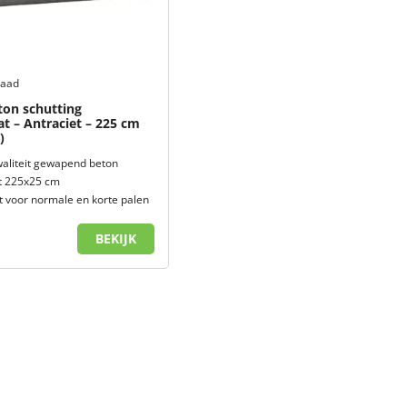
raad
on schutting
t – Antraciet – 225 cm
)
aliteit gewapend beton
t 225x25 cm
t voor normale en korte palen
BEKIJK