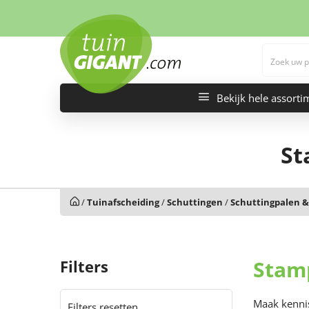
Bekijk hele assorti
St
/
Tuinafscheiding
/
Schuttingen
/
Schuttingpalen &
Stam
Filters
Maak kennis
Filters resetten