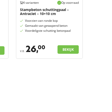
4 varianten
Op voorraad
Stampbeton schuttingpaal –
Antraciet – 10×10 cm
Voorzien van ronde kop
Gemaakt van gewapend beton
Voordeligste schutting betonpaal
26,
00
BEKIJK
v.a.