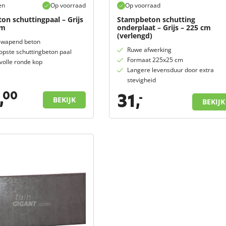
en
Op voorraad
Op voorraad
n schuttingpaal – Grijs
Stampbeton schutting
cm
onderplaat – Grijs – 225 cm
(verlengd)
ewapend beton
Ruwe afwerking
pste schuttingbeton paal
Formaat 225x25 cm
lvolle ronde kop
Langere levensduur door extra
stevigheid
,
00
31,
-
BEKIJK
BEKIJK