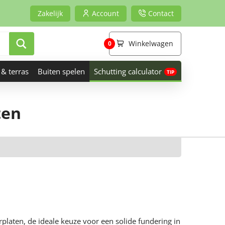
Zakelijk
Account
Contact
Winkelwagen
0
 & terras
Buiten spelen
Schutting calculator
ten
laten, de ideale keuze voor een solide fundering in