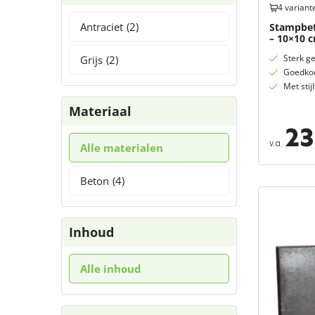
4 variant
Antraciet
(2)
Stampbeto
– 10×10 
Sterk g
Grijs
(2)
Goedkoo
Met stij
Materiaal
23
v.a.
Alle materialen
Beton
(4)
Inhoud
Alle inhoud