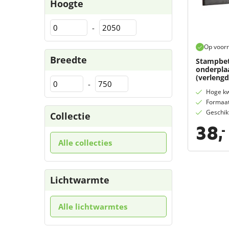
Hoogte
-
Op voor
Breedte
Stampbet
onderplaa
(verlengd
-
Hoge kw
Formaa
Geschik
Collectie
38,
-
Alle collecties
Lichtwarmte
Alle lichtwarmtes