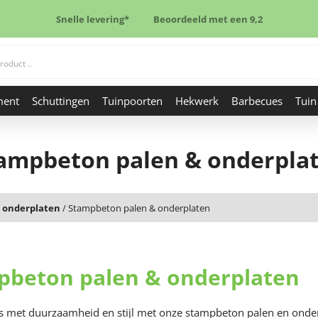
Snelle levering*
Beoordeeld met een 9,2
ment
Schuttingen
Tuinpoorten
Hekwerk
Barbecues
Tuin
ampbeton palen & onderpla
 onderplaten
/
Stampbeton palen & onderplaten
pbeton palen & onderplaten
 met duurzaamheid en stijl met onze stampbeton palen en onderp