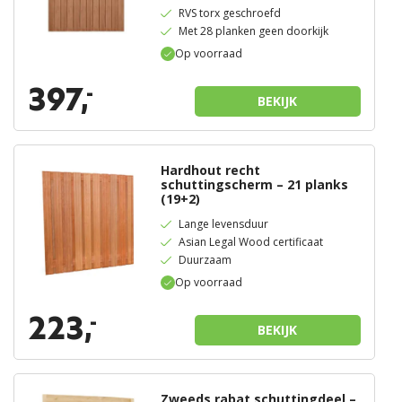
RVS torx geschroefd
Met 28 planken geen doorkijk
Op voorraad
397,
-
BEKIJK
Hardhout recht
schuttingscherm – 21 planks
(19+2)
Lange levensduur
Asian Legal Wood certificaat
Duurzaam
Op voorraad
223,
-
BEKIJK
Zweeds rabat schuttingdeel –