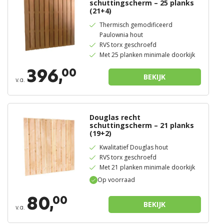
schuttingscherm – 25 planks
(21+4)
Thermisch gemodificeerd
Paulownia hout
RVS torx geschroefd
Met 25 planken minimale doorkijk
396,
00
BEKIJK
v.a.
Douglas recht
schuttingscherm – 21 planks
(19+2)
Kwalitatief Douglas hout
RVS torx geschroefd
Met 21 planken minimale doorkijk
Op voorraad
80,
00
BEKIJK
v.a.