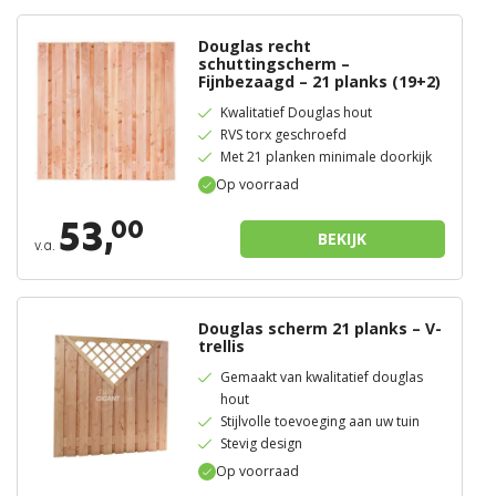
Douglas recht
schuttingscherm –
Fijnbezaagd – 21 planks (19+2)
Kwalitatief Douglas hout
RVS torx geschroefd
Met 21 planken minimale doorkijk
Op voorraad
53,
00
BEKIJK
v.a.
Douglas scherm 21 planks – V-
trellis
Gemaakt van kwalitatief douglas
hout
Stijlvolle toevoeging aan uw tuin
Stevig design
Op voorraad