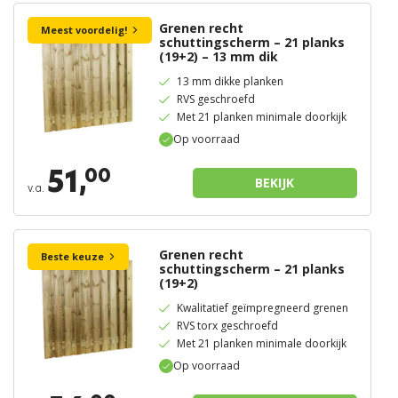
Grenen recht
Meest voordelig!
schuttingscherm – 21 planks
(19+2) – 13 mm dik
13 mm dikke planken
RVS geschroefd
Met 21 planken minimale doorkijk
Op voorraad
51,
00
BEKIJK
v.a.
Grenen recht
Beste keuze
schuttingscherm – 21 planks
(19+2)
Kwalitatief geïmpregneerd grenen
RVS torx geschroefd
Met 21 planken minimale doorkijk
Op voorraad