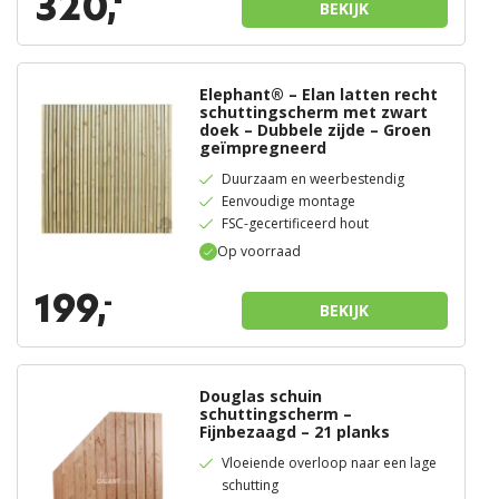
320,
-
BEKIJK
Elephant® – Elan latten recht
schuttingscherm met zwart
doek – Dubbele zijde – Groen
geïmpregneerd
Duurzaam en weerbestendig
Eenvoudige montage
FSC-gecertificeerd hout
Op voorraad
199,
-
BEKIJK
Douglas schuin
schuttingscherm –
Fijnbezaagd – 21 planks
Vloeiende overloop naar een lage
schutting