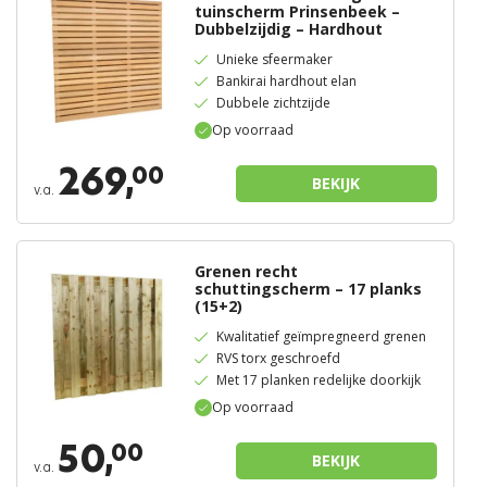
tuinscherm Prinsenbeek –
Dubbelzijdig – Hardhout
Unieke sfeermaker
Bankirai hardhout elan
Dubbele zichtzijde
Op voorraad
269,
00
BEKIJK
v.a.
Grenen recht
schuttingscherm – 17 planks
(15+2)
Kwalitatief geïmpregneerd grenen
RVS torx geschroefd
Met 17 planken redelijke doorkijk
Op voorraad
50,
00
BEKIJK
v.a.