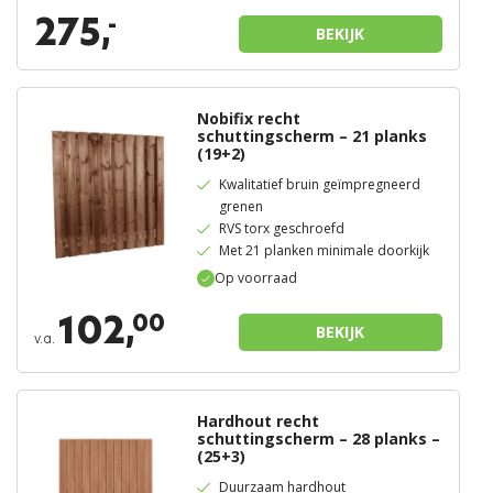
275,
-
BEKIJK
Nobifix recht
schuttingscherm – 21 planks
(19+2)
Kwalitatief bruin geïmpregneerd
grenen
RVS torx geschroefd
Met 21 planken minimale doorkijk
Op voorraad
102,
00
BEKIJK
v.a.
Hardhout recht
schuttingscherm – 28 planks –
(25+3)
Duurzaam hardhout