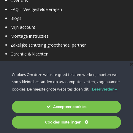
Over ons
FAQ – Veelgestelde vragen
Blogs
Mijn account
Montage instructies
Zakelijke schutting groothandel partner
Garantie & klachten
Retourneren
Bezorg informatie
Cookies Om deze website goed te laten werken, moeten we
Vacatures
soms kleine bestanden op uw computer zetten, zogenaamde
cookies. De meeste grote websites doen dit.
Lees verder
Accepteer cookies
Tuingigant.com - 2026 |
Algemene voorwaarden
-
Privacy policy
Cookies Instellingen
-
Retourvoorwaarden