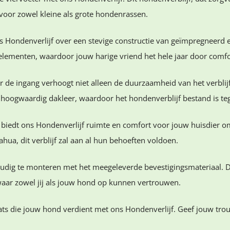
voor zowel kleine als grote hondenrassen.
Hondenverlijf over een stevige constructie van geïmpregneerd e
de elementen, waardoor jouw harige vriend het hele jaar door comfo
r de ingang verhoogt niet alleen de duurzaamheid van het verblij
oogwaardig dakleer, waardoor het hondenverblijf bestand is te
, biedt ons Hondenverlijf ruimte en comfort voor jouw huisdier om
ua, dit verblijf zal aan al hun behoeften voldoen.
dig te monteren met het meegeleverde bevestigingsmateriaal. Dit 
waar zowel jij als jouw hond op kunnen vertrouwen.
ts die jouw hond verdient met ons Hondenverlijf. Geef jouw trouw