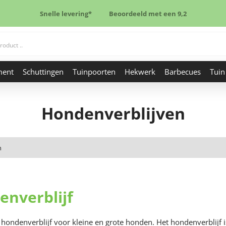
Snelle levering*
Beoordeeld met een 9,2
ment
Schuttingen
Tuinpoorten
Hekwerk
Barbecues
Tuin
Hondenverblijven
n
nverblijf
 hondenverblijf voor kleine en grote honden. Het hondenverblijf 