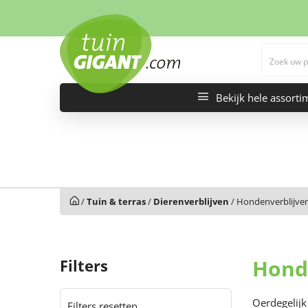
Bekijk hele assorti
/
Tuin & terras
/
Dierenverblijven
/
Hondenverblijve
Honde
Filters
Oerdegelijk
Filters resetten