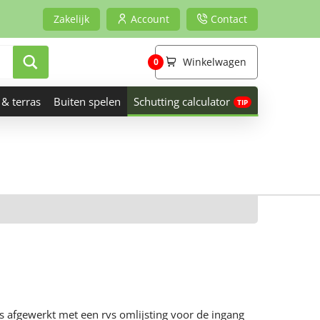
Zakelijk
Account
Contact
Winkelwagen
0
 & terras
Buiten spelen
Schutting calculator
is afgewerkt met een rvs omlijsting voor de ingang