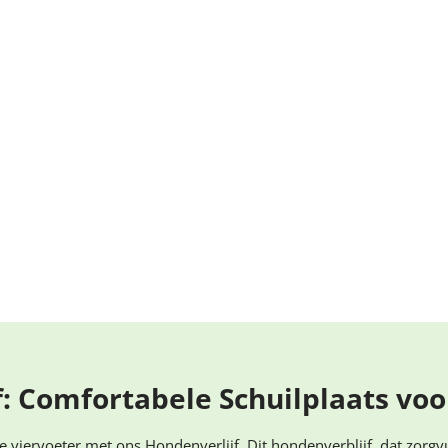
 Comfortabele Schuilplaats voo
 viervoeter met ons Hondenverlijf. Dit hondenverblijf, dat zorg