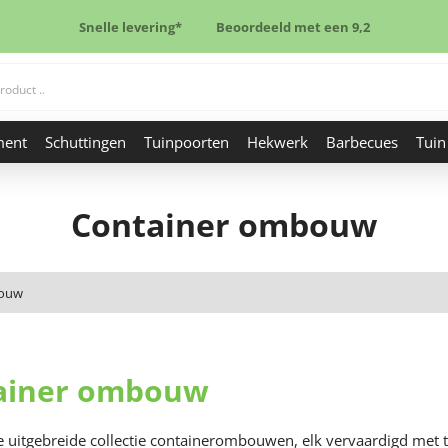
Snelle levering*
Beoordeeld met een 9,2
ment
Schuttingen
Tuinpoorten
Hekwerk
Barbecues
Tuin
Container ombouw
bouw
ainer ombouw
 uitgebreide collectie containerombouwen, elk vervaardigd met t