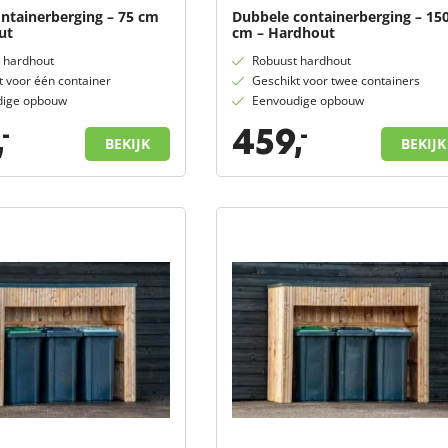
ontainerberging – 75 cm
Dubbele containerberging – 15
ut
cm – Hardhout
 hardhout
Robuust hardhout
t voor één container
Geschikt voor twee containers
dige opbouw
Eenvoudige opbouw
,
459,
-
-
BEKIJK
BEKIJK