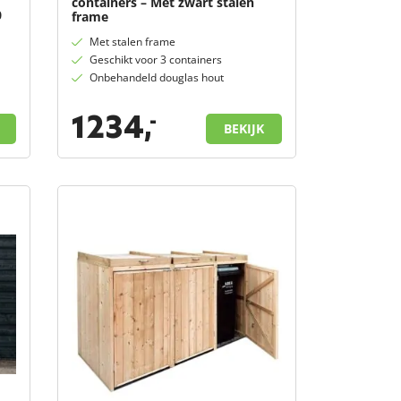
containers – Met zwart stalen
0
frame
Met stalen frame
Geschikt voor 3 containers
Onbehandeld douglas hout
1234,
-
BEKIJK