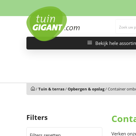
Bekijk hele assorti
/
Tuin & terras
/
Opbergen & opslag
/
Container om
Cont
Filters
Verken onze
Filters resetten