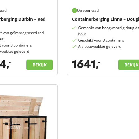
raad
Op voorraad
rberging Durbin – Red
Containerberging Linna – Doug
Gemaakt van hoogwaardig dougla
 van geïmpregneerd red
hout
ut
Geschikt voor 3 containers
t voor 3 containers
Als bouwpakket geleverd
wpakket geleverd
4,
1641,
-
-
BEKIJK
BEKIJK