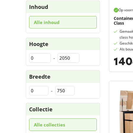
Inhoud
Op voor
Containe
Alle inhoud
Class
Gemaakt
class ho
Hoogte
Geschik
Als bou
140
-
Breedte
-
Collectie
Alle collecties