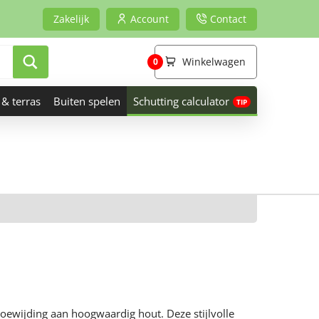
Zakelijk
Account
Contact
Winkelwagen
0
 & terras
Buiten spelen
Schutting calculator
oewijding aan hoogwaardig hout. Deze stijlvolle