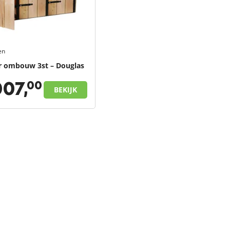
en
r ombouw 3st – Douglas
007,
00
BEKIJK