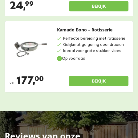
24,
99
BEKIJK
Kamado Bono – Rotisserie
Perfecte bereiding met rotisserie
Gelijkmatige garing door draaien
Ideaal voor grote stukken vlees
Op voorraad
177,
00
BEKIJK
v.a.
Reviews van onze