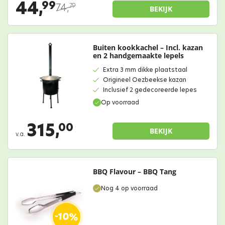
44,
99
74,
79
BEKIJK
Buiten kookkachel – Incl. kazan
en 2 handgemaakte lepels
Extra 3 mm dikke plaatstaal
Origineel Oezbeekse kazan
Inclusief 2 gedecoreerde lepes
Op voorraad
315,
00
BEKIJK
v.a.
BBQ Flavour – BBQ Tang
Nog 4 op voorraad
-10%