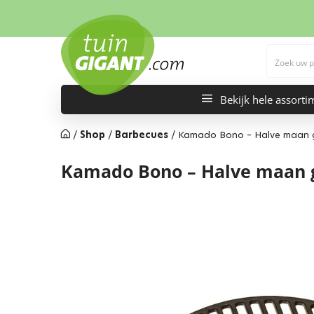
Bekijk hele assorti
/
Shop
/
Barbecues
/
Kamado Bono – Halve maan gi
Kamado Bono – Halve maan gi