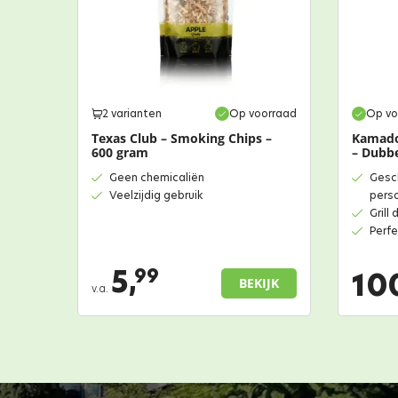
2 varianten
Op voorraad
Op vo
Texas Club – Smoking Chips –
Kamado
600 gram
– Dubbe
Geen chemicaliën
Gesch
Veelzijdig gebruik
pers
Grill
Perfe
5,
99
10
BEKIJK
v.a.