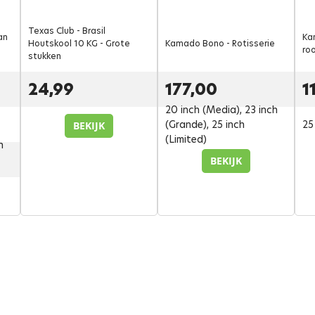
Texas Club - Brasil
an
Ka
Houtskool 10 KG - Grote
Kamado Bono - Rotisserie
roo
stukken
24,99
177,00
1
20 inch (Media), 23 inch
(Grande), 25 inch
25
BEKIJK
(Limited)
h
BEKIJK