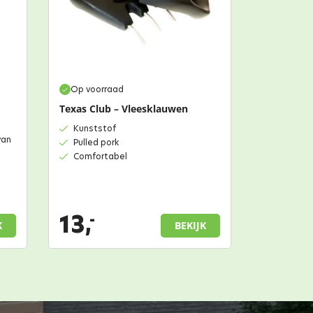
Op voorraad
Texas Club – Vleesklauwen
Kunststof
yan
Pulled pork
Comfortabel
13,
-
K
BEKIJK