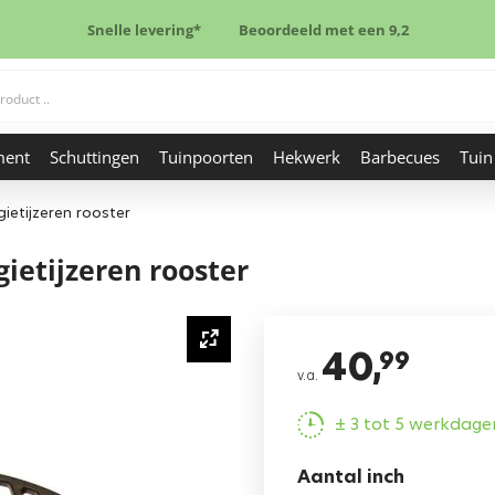
Snelle levering*
Beoordeeld met een 9,2
ment
Schuttingen
Tuinpoorten
Hekwerk
Barbecues
Tuin
etijzeren rooster
etijzeren rooster
40,
99
v.a.
± 3 tot 5 werkdage
Aantal inch