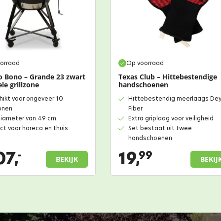
orraad
Op voorraad
 Bono – Grande 23 zwart
Texas Club – Hittebestendige
le grillzone
handschoenen
ikt voor ongeveer 10
Hittebestendig meerlaags De
onen
Fiber
 diameter van 49 cm
Extra griplaag voor veiligheid
ct voor horeca en thuis
Set bestaat uit twee
handschoenen
07,
19,
-
99
BEKIJK
BEKIJ