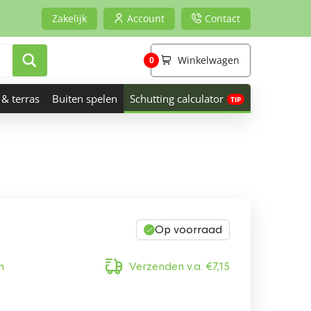
Zakelijk
Account
Contact
Winkelwagen
0
 & terras
Buiten spelen
Schutting calculator
Op voorraad
n
Verzenden v.a.
€
7,15