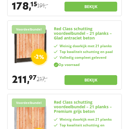
178,
15
191,
–
BEKIJK
Red Class schutting
Voordeelbundel
voordeelbundel – 21 planks –
Glad antraciet beton
Weinig doorkijk met 21 planks
Top kwaliteit schutting en paal
-2%
Volledig compleet geleverd
Op voorraad
211,
97
217,
–
BEKIJK
Red Class schutting
Voordeelbundel
voordeelbundel – 21 planks –
Premium grijs beton
Weinig doorkijk met 21 planks
Top kwaliteit schutting en