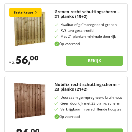
Grenen recht schuttingscherm –
Beste keuze
21 planks (19+2)
Kwalitatief geïmpregneerd grenen
RVS torx geschroefd
Met 21 planken minimale doorkijk
Op voorraad
56,
00
BEKIJK
v.a.
Nobifix recht schuttingscherm –
23 planks (21+2)
Duurzaam geïmpregneerd bruin hout
Geen doorkijk met 23 planks scherm
Verkrijgbaar in verschillende hoogtes
Op voorraad
00