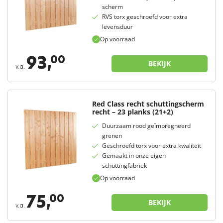
scherm
RVS torx geschroefd voor extra
levensduur
Op voorraad
93,
00
BEKIJK
v.a.
Red Class recht schuttingscherm
recht – 23 planks (21+2)
Duurzaam rood geïmpregneerd
grenen
Geschroefd torx voor extra kwaliteit
Gemaakt in onze eigen
schuttingfabriek
Op voorraad
75,
00
BEKIJK
v.a.