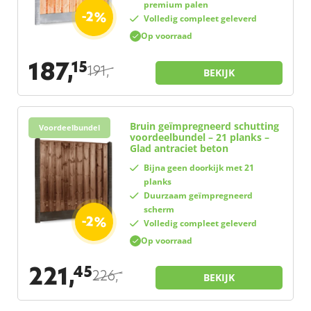
premium palen
-2%
Volledig compleet geleverd
Op voorraad
187,
15
191,
–
BEKIJK
Bruin geïmpregneerd schutting
Voordeelbundel
voordeelbundel – 21 planks –
Glad antraciet beton
Bijna geen doorkijk met 21
planks
Duurzaam geïmpregneerd
scherm
-2%
Volledig compleet geleverd
Op voorraad
221,
45
226,
–
BEKIJK