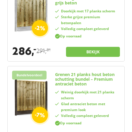
grijs beton
Doorkijk met 17 planks scherm
Sterke grijze premium
betonpalen
-2%
Volledig compleet geleverd
Op voorraad
286,
–
291,
81
BEKIJK
Grenen 21 planks hout beton
Bundelvoordeel
schutting bundel – Premium
antraciet beton
Weinig doorkijk met 21 planks
scherm
Glad antraciet beton met
premium look
-7%
Volledig compleet geleverd
Op voorraad