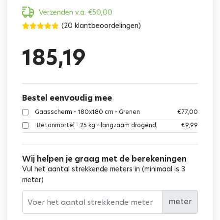
Verzenden v.a.
€
50,00
(
20
klantbeoordelingen)
Gewaardeerd
20
4.85
op 5
185,19
gebaseerd
op
klant
waarderingen
Bestel eenvoudig mee
Gaasscherm - 180x180 cm - Grenen
€
77,00
Betonmortel - 25 kg - langzaam drogend
€
9,99
Wij helpen je graag met de berekeningen
Vul het aantal strekkende meters in (minimaal is 3
meter)
meter