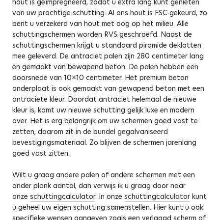
hout is geïmpregneerd, zodat u extra lang kunt genieten
van uw prachtige schutting. Al ons hout is FSC-gekeurd, zo
bent u verzekerd van hout met oog op het milieu. Alle
schuttingschermen worden RVS geschroefd. Naast de
schuttingschermen krijgt u standaard piramide deklatten
mee geleverd. De antraciet palen zijn 280 centimeter lang
en gemaakt van bewapend beton. De palen hebben een
doorsnede van 10×10 centimeter. Het premium beton
onderplaat is ook gemaakt van gewapend beton met een
antraciete kleur. Doordat antraciet helemaal de nieuwe
kleur is, komt uw nieuwe schutting gelijk luxe en modern
over. Het is erg belangrijk om uw schermen goed vast te
zetten, daarom zit in de bundel gegalvaniseerd
bevestigingsmateriaal. Zo blijven de schermen jarenlang
goed vast zitten.
Wilt u graag andere palen of andere schermen met een
ander plank aantal, dan verwijs ik u graag door naar
onze
schuttingcalculator
. In onze
schuttingcalculator
kunt
u geheel uw eigen schutting samenstellen. Hier kunt u ook
specifieke wensen aangeven zoals een verlaagd scherm of