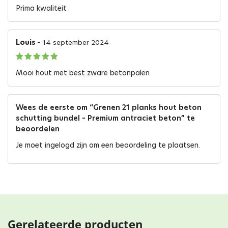
Gewaardeerd
5
Prima kwaliteit
uit 5
Louis
–
14 september 2024
Gewaardeerd
5
Mooi hout met best zware betonpalen
uit 5
Wees de eerste om “Grenen 21 planks hout beton
schutting bundel – Premium antraciet beton” te
beoordelen
Je moet
ingelogd zijn
om een beoordeling te plaatsen.
Gerelateerde producten