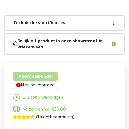
Technische specificaties
Bekijk dit product in onze showstraat in
Vriezenveen
Voordeelbundel
Niet op voorraad
± 3 tot 5 werkdagen
Verzenden v.a.
€
50,00
(
1
klantbeoordeling)
Gewaardeerd
1
5.00
op 5