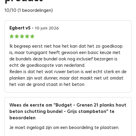
10/10 (1 beoordelingen)
Egbert vS
–
10 juni 2026
Gewaardeerd
5
Ik begreep eerst niet hoe het kan dat het zo goedkoop
uit 5
is, maar tuingigant heeft gewoon een basic keuze met
de bundels deze bundel ook nog inclusief bezorgen is
echt de goedkoopste van nederland.
Reden is dat het wat ruwer beton is wel echt sterk en de
planken zijn wat dunner, maar dat maakt niet uit omdat
het van de grond staat in het beton.
Wees de eerste om “Budget – Grenen 21 planks hout
beton schutting bundel – Grijs stampbeton” te
beoordelen
Je moet
ingelogd zijn
om een beoordeling te plaatsen.