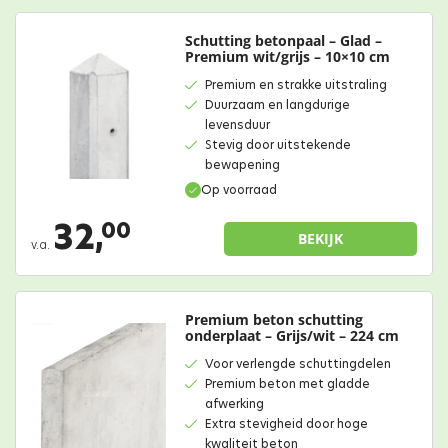
Schutting betonpaal – Glad –
Premium wit/grijs – 10×10 cm
Premium en strakke uitstraling
Duurzaam en langdurige
levensduur
Stevig door uitstekende
bewapening
Op voorraad
32,
00
BEKIJK
v.a.
Premium beton schutting
onderplaat – Grijs/wit – 224 cm
Voor verlengde schuttingdelen
Premium beton met gladde
afwerking
Extra stevigheid door hoge
kwaliteit beton