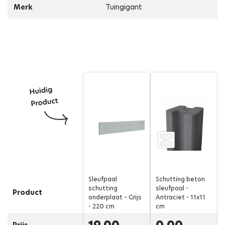
Merk
Tuingigant
Sleufpaal
Schutting beton
schutting
sleufpaal -
Product
onderplaat – Grijs
Antraciet - 11x11
- 220 cm
cm