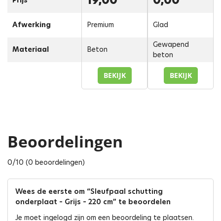
19,00
0,00
Prijs
Afwerking
Premium
Glad
Gewapend
Materiaal
Beton
beton
BEKIJK
BEKIJK
Beoordelingen
0/10 (0 beoordelingen)
Wees de eerste om “Sleufpaal schutting
onderplaat – Grijs – 220 cm” te beoordelen
Je moet
ingelogd zijn
om een beoordeling te plaatsen.