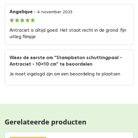
Angelique
–
4 november 2023
Gewaardeerd
5
Antraciet is altijd goed. Het staat recht in de grond. fijn
uit 5
uitleg filmpje
Wees de eerste om “Stampbeton schuttingpaal –
Antraciet – 10×10 cm” te beoordelen
Je moet
ingelogd zijn
om een beoordeling te plaatsen.
Gerelateerde producten