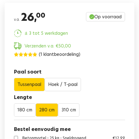
26,
00
Op voorraad
v.a.
± 3 tot 5 werkdagen
Verzenden v.a.
€
50,00
(
1
klantbeoordeling)
Gewaardeerd
1
5.00
op 5
gebaseerd
Paal soort
op
klant
waardering
Tussenpaal
Hoek / T-paal
Lengte
180 cm
280 cm
310 cm
Bestel eenvoudig mee
Betonmortel - 25 kg - Sneldrogend
€
12,99