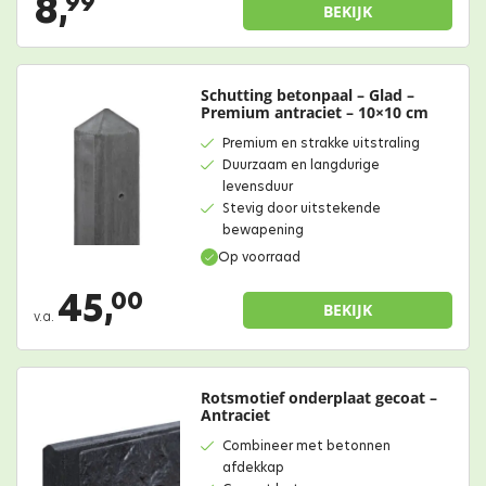
8,
99
BEKIJK
Schutting betonpaal – Glad –
Premium antraciet – 10×10 cm
Premium en strakke uitstraling
Duurzaam en langdurige
levensduur
Stevig door uitstekende
bewapening
Op voorraad
45,
00
BEKIJK
v.a.
Rotsmotief onderplaat gecoat –
Antraciet
Combineer met betonnen
afdekkap