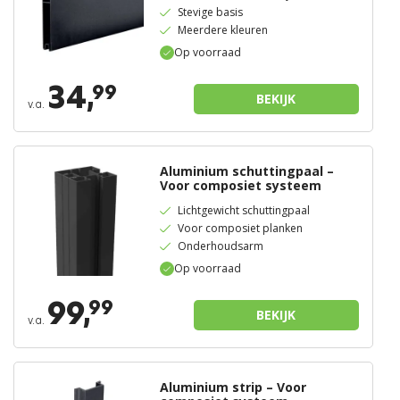
Stevige basis
Meerdere kleuren
Op voorraad
34,
99
BEKIJK
v.a.
Aluminium schuttingpaal –
Voor composiet systeem
Lichtgewicht schuttingpaal
Voor composiet planken
Onderhoudsarm
Op voorraad
99,
99
BEKIJK
v.a.
Aluminium strip – Voor