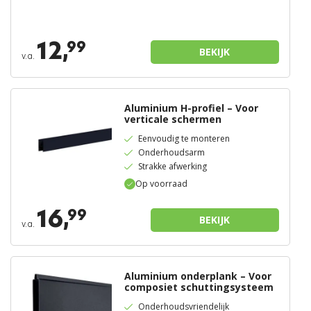
12,
99
BEKIJK
v.a.
Aluminium H-profiel – Voor
verticale schermen
Eenvoudig te monteren
Onderhoudsarm
Strakke afwerking
Op voorraad
16,
99
BEKIJK
v.a.
Aluminium onderplank – Voor
composiet schuttingsysteem
Onderhoudsvriendelijk