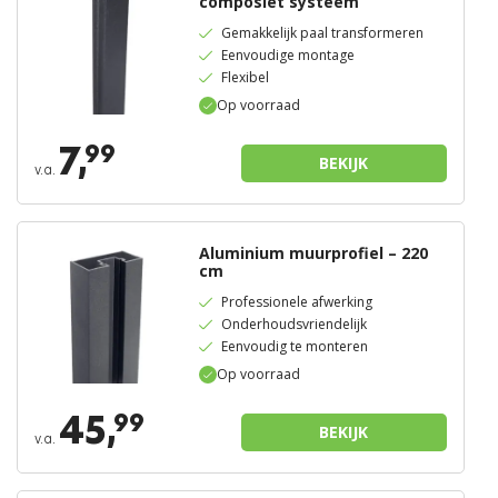
composiet systeem
Gemakkelijk paal transformeren
Eenvoudige montage
Flexibel
Op voorraad
7,
99
BEKIJK
v.a.
Aluminium muurprofiel – 220
cm
Professionele afwerking
Onderhoudsvriendelijk
Eenvoudig te monteren
Op voorraad
45,
99
BEKIJK
v.a.