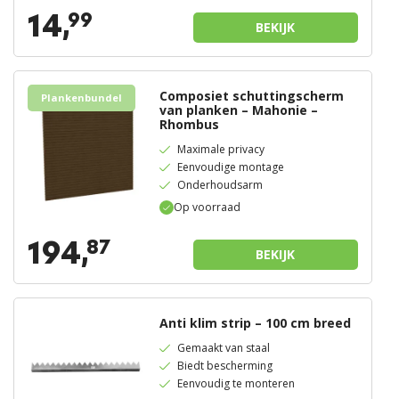
14,
99
BEKIJK
Composiet schuttingscherm
Plankenbundel
van planken – Mahonie –
Rhombus
Maximale privacy
Eenvoudige montage
Onderhoudsarm
Op voorraad
194,
87
BEKIJK
Anti klim strip – 100 cm breed
Gemaakt van staal
Biedt bescherming
Eenvoudig te monteren