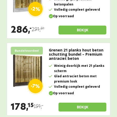
betonpalen
-2%
Volledig compleet geleverd
Op voorraad
286,
-
291,
81
BEKIJK
Grenen 21 planks hout beton
Bundelvoordeel
schutting bundel – Premium
antraciet beton
Weinig doorkijk met 21 planks
scherm
Glad antraciet beton met
premium look
-7%
Volledig compleet geleverd
Op voorraad
178,
15
191,
-
BEKIJK