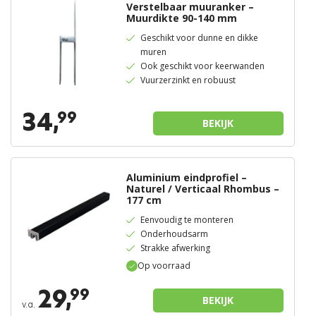
Verstelbaar muuranker –
Muurdikte 90-140 mm
Geschikt voor dunne en dikke
muren
Ook geschikt voor keerwanden
Vuurzerzinkt en robuust
34,
99
BEKIJK
Aluminium eindprofiel –
Naturel / Verticaal Rhombus –
177 cm
Eenvoudig te monteren
Onderhoudsarm
Strakke afwerking
Op voorraad
29,
99
BEKIJK
v.a.