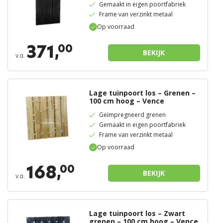
Gemaakt in eigen poortfabriek
Frame van verzinkt metaal
Op voorraad
371,
00
BEKIJK
v.a.
Lage tuinpoort los – Grenen –
100 cm hoog – Vence
Geïmpregneerd grenen
Gemaakt in eigen poortfabriek
Frame van verzinkt metaal
Op voorraad
168,
00
BEKIJK
v.a.
Lage tuinpoort los – Zwart
grenen – 100 cm hoog – Vence