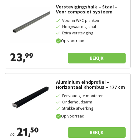
Verstevigingsbalk – Staal –
Voor composiet systeem
Voor in WPC planken
Hoogwaardig staal
Extra versteviging
Op voorraad
23,
99
BEKIJK
Aluminium eindprofiel –
Horizontaal Rhombus – 177 cm
Eenvoudig te monteren
Onderhoudsarm
Strakke afwerking
Op voorraad
21,
50
BEKIJK
v.a.