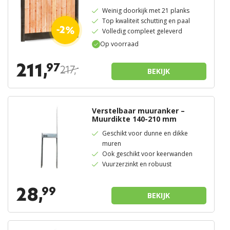
Weinig doorkijk met 21 planks
Top kwaliteit schutting en paal
-2%
Volledig compleet geleverd
Op voorraad
211,
97
217,
-
BEKIJK
Verstelbaar muuranker –
Muurdikte 140-210 mm
Geschikt voor dunne en dikke
muren
Ook geschikt voor keerwanden
Vuurzerzinkt en robuust
28,
99
BEKIJK