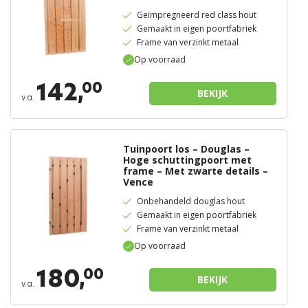
Geïmpregneerd red class hout
Gemaakt in eigen poortfabriek
Frame van verzinkt metaal
Op voorraad
142,
00
BEKIJK
v.a.
Tuinpoort los – Douglas –
Hoge schuttingpoort met
frame – Met zwarte details –
Vence
Onbehandeld douglas hout
Gemaakt in eigen poortfabriek
Frame van verzinkt metaal
Op voorraad
180,
00
BEKIJK
v.a.