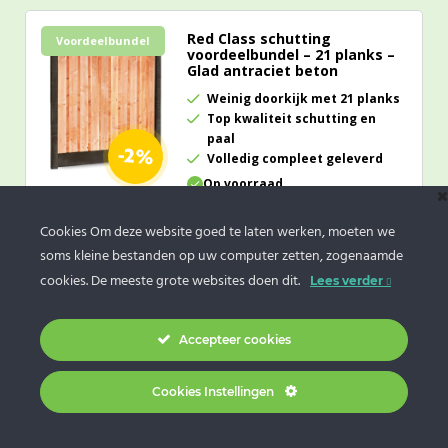
Red Class schutting
Voordeelbundel
voordeelbundel – 21 planks –
Glad antraciet beton
Weinig doorkijk met 21 planks
Top kwaliteit schutting en
paal
-2%
Volledig compleet geleverd
Op voorraad
211,
97
Cookies Om deze website goed te laten werken, moeten we
217,
-
BEKIJK
soms kleine bestanden op uw computer zetten, zogenaamde
cookies. De meeste grote websites doen dit.
Lees verder
Red Class schutting
Voordeelbundel
voordeelbundel – 21 planks –
Accepteer cookies
Premium grijs beton
Weinig doorkijk met 21 planks
Cookies Instellingen
Top kwaliteit schutting en
premium palen
-2%
Volledig compleet geleverd