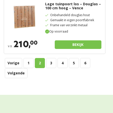
Lage tuinpoort los – Douglas –
100 cm hoog – Vence
Onbehandeld douglas hout
Gemaakt in eigen poortfabriek
Frame van verzinkt metaal
Op voorraad
210,
00
BEKIJK
v.a.
Vorige
1
2
3
4
5
6
Volgende