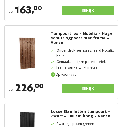
163,
00
BEKIJK
v.a.
Tuinpoort los – Nobifix – Hoge
schuttingpoort met frame –
Vence
Onder druk geïmpregneerd Nobifix
hout
Gemaakt in eigen poortfabriek
Frame van verzinkt metaal
Op voorraad
226,
00
BEKIJK
v.a.
Losse Elan latten tuinpoort –
Zwart – 180 cm hoog – Vence
Zwart gespoten grenen