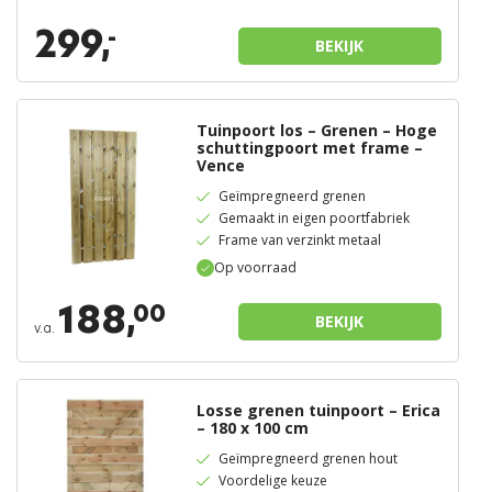
299,
-
BEKIJK
Tuinpoort los – Grenen – Hoge
schuttingpoort met frame –
Vence
Geïmpregneerd grenen
Gemaakt in eigen poortfabriek
Frame van verzinkt metaal
Op voorraad
188,
00
BEKIJK
v.a.
Losse grenen tuinpoort – Erica
– 180 x 100 cm
Geïmpregneerd grenen hout
Voordelige keuze