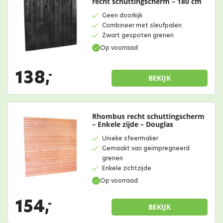
recht schuttingscherm – 180 cm
Geen doorkijk
Combineer met sleufpalen
Zwart gespoten grenen
Op voorraad
138,
-
BEKIJK
Rhombus recht schuttingscherm
– Enkele zijde – Douglas
Unieke sfeermaker
Gemaakt van geïmpregneerd
grenen
Enkele zichtzijde
Op voorraad
154,
-
BEKIJK