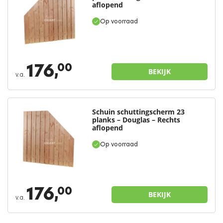
aflopend
Op voorraad
176,
00
BEKIJK
v.a.
Schuin schuttingscherm 23
planks – Douglas – Rechts
aflopend
Op voorraad
176,
00
BEKIJK
v.a.