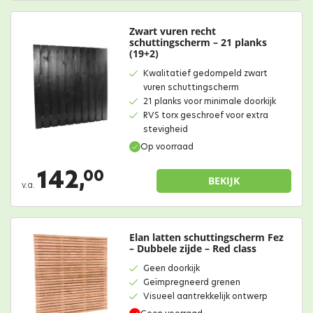
Zwart vuren recht
schuttingscherm – 21 planks
(19+2)
Kwalitatief gedompeld zwart
vuren schuttingscherm
21 planks voor minimale doorkijk
RVS torx geschroef voor extra
stevigheid
Op voorraad
142,
00
BEKIJK
v.a.
Elan latten schuttingscherm Fez
– Dubbele zijde – Red class
Geen doorkijk
Geïmpregneerd grenen
Visueel aantrekkelijk ontwerp