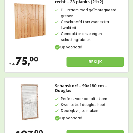
recht – 23 planks (21+2)
Duurzaam rood geïmpregneerd
grenen
Geschroefd torx voor extra
kwaliteit
Gemaakt in onze eigen
schuttingfabriek
Op voorraad
75,
00
BEKIJK
v.a.
Schanskorf – 90×180 cm –
Douglas
Perfect voor basalt steen
Kwalitatief douglas hout
Doorkijk vrij te maken
Op voorraad
00