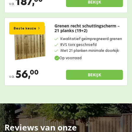
187,
BEKIJK
v.a.
Grenen recht schuttingscherm –
Beste keuze
21 planks (19+2)
Kwalitatief geïmpregneerd grenen
RVS torx geschroefd
Met 21 planken minimale doorkijk
Op voorraad
56,
00
BEKIJK
v.a.
Reviews van onze