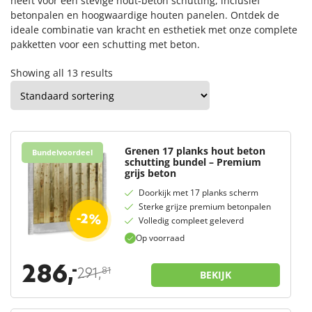
heeft voor een stevige hout-beton schutting, inclusief
betonpalen en hoogwaardige houten panelen. Ontdek de
ideale combinatie van kracht en esthetiek met onze complete
pakketten voor een schutting met beton.
Showing all 13 results
Grenen 17 planks hout beton
Bundelvoordeel
schutting bundel – Premium
grijs beton
Doorkijk met 17 planks scherm
Sterke grijze premium betonpalen
-2%
Volledig compleet geleverd
Op voorraad
286,
-
291,
81
BEKIJK