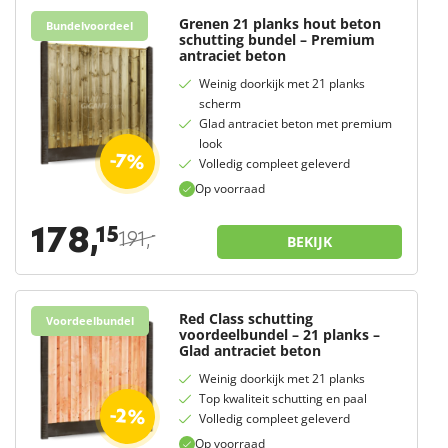
Grenen 21 planks hout beton
Bundelvoordeel
schutting bundel – Premium
antraciet beton
Weinig doorkijk met 21 planks
scherm
Glad antraciet beton met premium
look
-7%
Volledig compleet geleverd
Op voorraad
178,
15
191,
-
BEKIJK
Red Class schutting
Voordeelbundel
voordeelbundel – 21 planks –
Glad antraciet beton
Weinig doorkijk met 21 planks
Top kwaliteit schutting en paal
-2%
Volledig compleet geleverd
Op voorraad