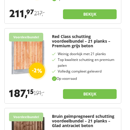
211,
97
217,
-
BEKIJK
Red Class schutting
Voordeelbundel
voordeelbundel – 21 planks –
Premium grijs beton
Weinig doorkijk met 21 planks
Top kwaliteit schutting en premium
palen
-2%
Volledig compleet geleverd
Op voorraad
187,
15
191,
-
BEKIJK
Bruin geïmpregneerd schutting
Voordeelbundel
voordeelbundel – 21 planks –
Glad antraciet beton