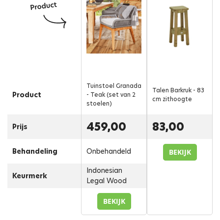
Tuinstoel Granada
Talen Barkruk - 83
Product
- Teak (set van 2
cm zithoogte
stoelen)
459,00
83,00
Prijs
Behandeling
Onbehandeld
BEKIJK
Indonesian
Keurmerk
Legal Wood
BEKIJK