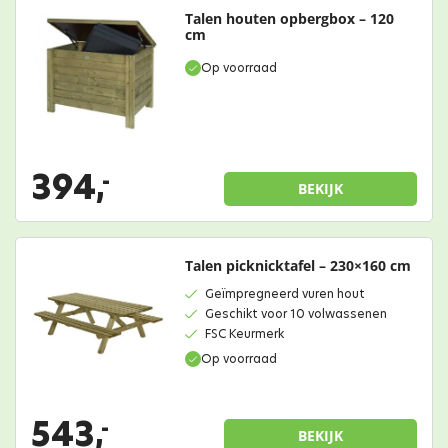
Talen houten opbergbox – 120
cm
Op voorraad
394,
-
BEKIJK
Talen picknicktafel – 230×160 cm
Geïmpregneerd vuren hout
Geschikt voor 10 volwassenen
FSC Keurmerk
Op voorraad
543,
-
BEKIJK