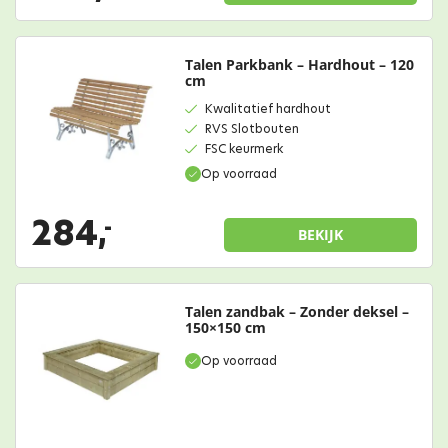
Talen Parkbank – Hardhout – 120
cm
Kwalitatief hardhout
RVS Slotbouten
FSC keurmerk
Op voorraad
284,
-
BEKIJK
Talen zandbak – Zonder deksel –
150×150 cm
Op voorraad