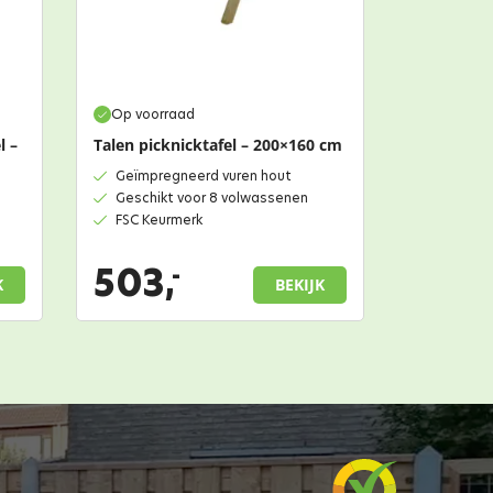
Op voorraad
l –
Talen picknicktafel – 200×160 cm
Geïmpregneerd vuren hout
Geschikt voor 8 volwassenen
FSC Keurmerk
503,
-
K
BEKIJK