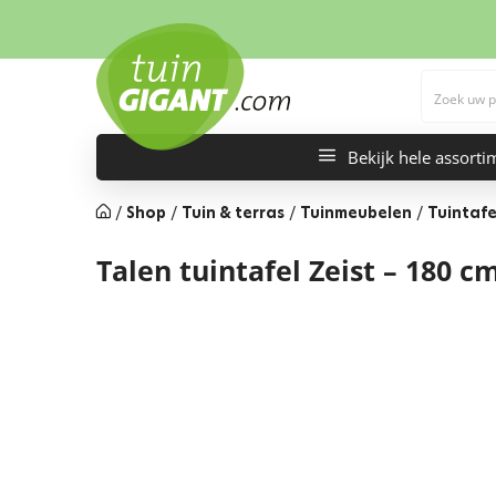
Bekijk hele assorti
/
Shop
/
Tuin & terras
/
Tuinmeubelen
/
Tuintafe
Talen tuintafel Zeist – 180 c