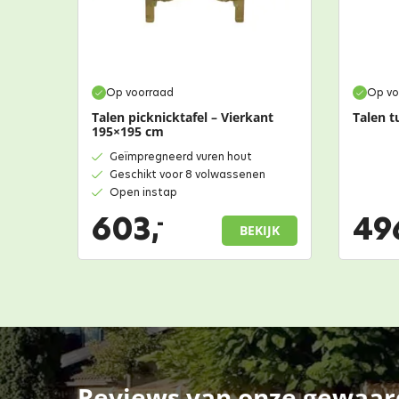
Op voorraad
Op vo
Talen picknicktafel – Vierkant
Talen t
195×195 cm
Geïmpregneerd vuren hout
Geschikt voor 8 volwassenen
Open instap
603,
49
-
BEKIJK
Reviews van onze gewaar