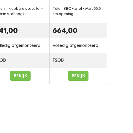
en inklapbare statafel -
Talen BBQ-tafel - Met 55,5
0cm stahoogte
cm opening
41,00
664,00
lledig afgemonteerd
Volledig afgemonteerd
SC®
FSC®
BEKIJK
BEKIJK