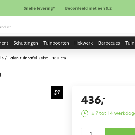
Snelle levering*
Beoordeeld met een 9,2
ment
Schuttingen
Tuinpoorten
Hekwerk
Barbecues
Tuin
ls
/
Talen tuintafel Zeist – 180 cm
m
436,
-
± 7 tot 14 werkdag