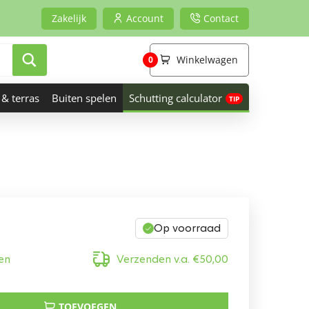
Zakelijk
Account
Contact
Winkelwagen
0
 & terras
Buiten spelen
Schutting calculator
Op voorraad
en
Verzenden v.a.
€
50,00
TOEVOEGEN