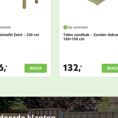
orraad
Op voorraad
uintafel Zeist – 230 cm
Talen zandbak – Zonder dekse
150×150 cm
6,
132,
-
-
BEKIJK
BEKIJ
deerde klanten