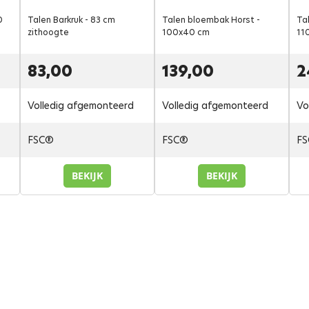
0
Talen Barkruk - 83 cm
Talen bloembak Horst -
Tal
zithoogte
100x40 cm
11
83,00
139,00
2
Volledig afgemonteerd
Volledig afgemonteerd
Vo
FSC®
FSC®
F
BEKIJK
BEKIJK