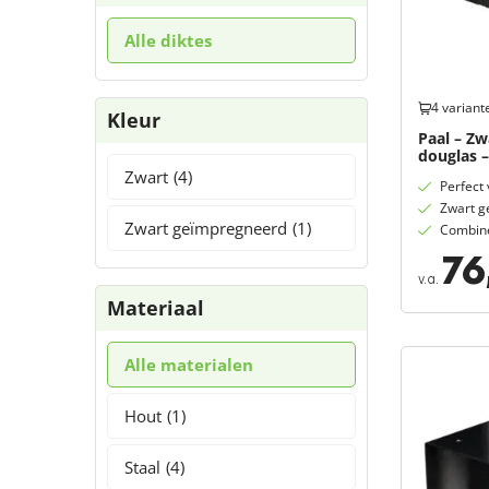
Alle diktes
4 variant
Kleur
Paal – Z
douglas –
Zwart
(4)
Perfect 
Zwart g
Zwart geïmpregneerd
(1)
Combine
76
v.a.
Materiaal
Alle materialen
Hout
(1)
Staal
(4)