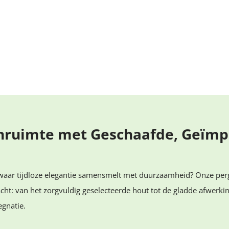
tenruimte met Geschaafde, Geï
waar tijdloze elegantie samensmelt met duurzaamheid? Onze perg
rdacht: van het zorgvuldig geselecteerde hout tot de gladde afwerk
gnatie.