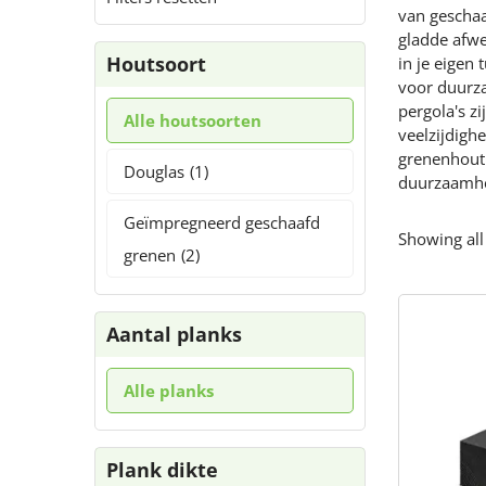
van gescha
gladde afwe
Houtsoort
in je eigen 
voor duurz
pergola's z
Alle houtsoorten
veelzijdigh
grenenhout 
Douglas
(1)
duurzaamhe
Geïmpregneerd geschaafd
Showing all
grenen
(2)
Aantal planks
Alle planks
Plank dikte