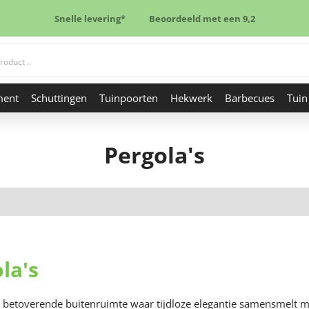
Snelle levering*
Beoordeeld met een 9,2
ment
Schuttingen
Tuinpoorten
Hekwerk
Barbecues
Tuin
Pergola's
la's
 betoverende buitenruimte waar tijdloze elegantie samensmelt m