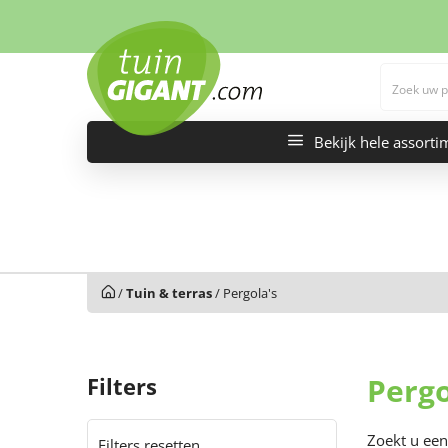
Bekijk hele assorti
/
Tuin & terras
/
Pergola's
Pergo
Filters
Zoekt u een
Filters resetten