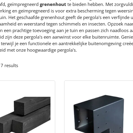
afd, geïmpregneerd
grenenhout
te bieden hebben. Met zorgvuldi
rking en geïmpregneerd is voor extra bescherming tegen weersin
tuin. Het geschaafde grenenhout geeft de pergola's een verfijnde u
aamheid en weerstand tegen schimmels en insecten. Opzoek naar
ijn een prachtige toevoeging aan je tuin en passen zich naadloos
eid zijn deze pergola's een aanwinst voor elke buitenruimte. Gen
terwijl je een functionele en aantrekkelijke buitenomgeving creë
id met onze hoogwaardige pergola's.
 7 results