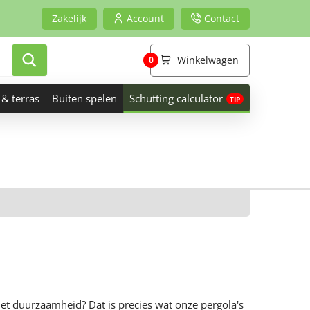
Zakelijk
Account
Contact
Winkelwagen
0
 & terras
Buiten spelen
Schutting calculator
et duurzaamheid? Dat is precies wat onze pergola's