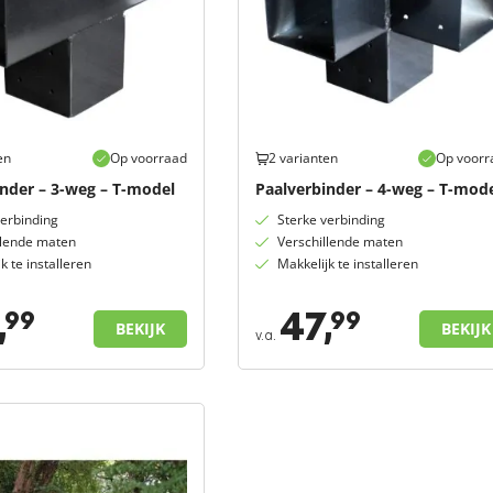
en
Op voorraad
2 varianten
Op voorr
inder – 3-weg – T-model
Paalverbinder – 4-weg – T-mod
verbinding
Sterke verbinding
llende maten
Verschillende maten
k te installeren
Makkelijk te installeren
,
47,
99
99
BEKIJK
BEKIJK
v.a.