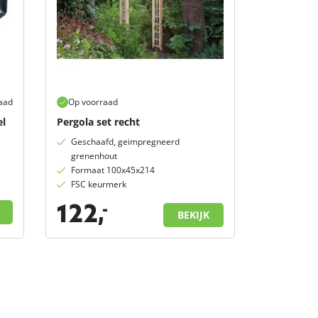
aad
Op voorraad
el
Pergola set recht
Geschaafd, geimpregneerd
grenenhout
Formaat 100x45x214
FSC keurmerk
122,
-
BEKIJK