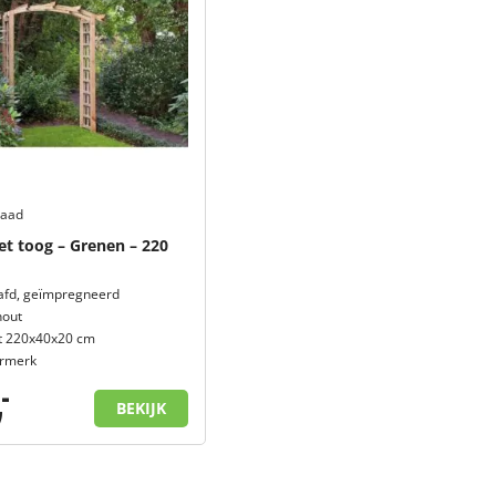
raad
et toog – Grenen – 220
fd, geïmpregneerd
hout
t 220x40x20 cm
urmerk
,
-
BEKIJK