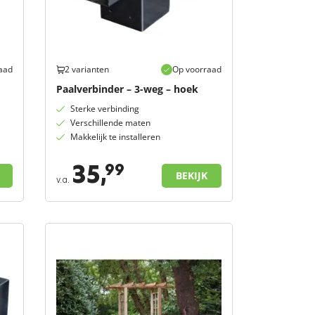
aad
2 varianten
Op voorraad
Paalverbinder – 3-weg – hoek
Sterke verbinding
Verschillende maten
Makkelijk te installeren
35,
99
BEKIJK
v.a.