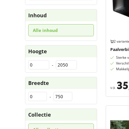
Inhoud
Alle inhoud
2 variant
Paalverb
Hoogte
Sterke 
Verschi
-
Makkelij
35
Breedte
v.a.
-
Collectie