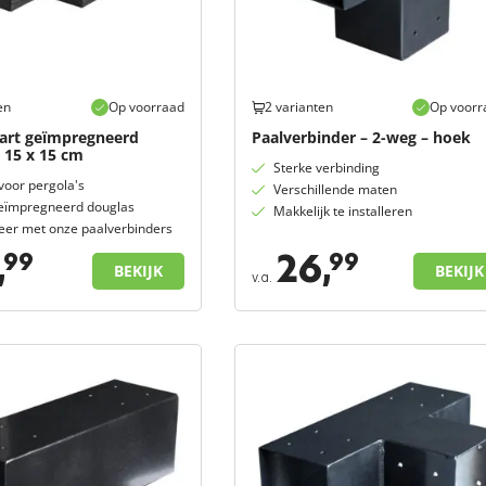
en
Op voorraad
2 varianten
Op voorr
wart geïmpregneerd
Paalverbinder – 2-weg – hoek
 15 x 15 cm
Sterke verbinding
voor pergola's
Verschillende maten
eïmpregneerd douglas
Makkelijk te installeren
er met onze paalverbinders
,
26,
99
99
BEKIJK
BEKIJK
v.a.