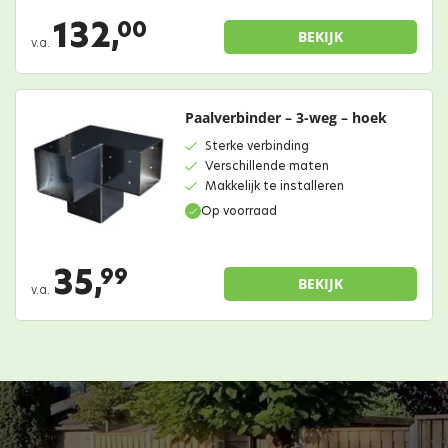
132,
00
BEKIJK
v.a.
Paalverbinder – 3-weg – hoek
Sterke verbinding
Verschillende maten
Makkelijk te installeren
Op voorraad
35,
99
BEKIJK
v.a.