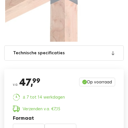
Technische specificaties
47,
99
Op voorraad
v.a.
± 7 tot 14 werkdagen
Verzenden v.a.
€
7,15
Formaat