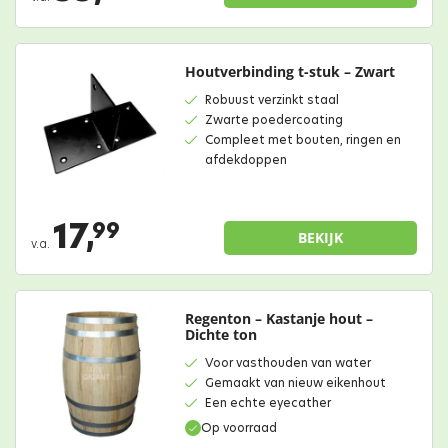
Houtverbinding t-stuk – Zwart
Robuust verzinkt staal
Zwarte poedercoating
Compleet met bouten, ringen en
afdekdoppen
17,
99
BEKIJK
v.a.
Regenton – Kastanje hout –
Dichte ton
Voor vasthouden van water
Gemaakt van nieuw eikenhout
Een echte eyecather
Op voorraad