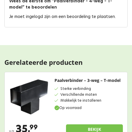
Wees de eerste om “Paalverbinder – 4-weg – T-
model” te beoordelen
Je moet
ingelogd zijn
om een beoordeling te plaatsen.
Gerelateerde producten
Paalverbinder – 3-weg – T-model
Sterke verbinding
Verschillende maten
Makkelijk te installeren
Op voorraad
35,
99
BEKIJK
v.a.