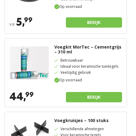
Op voorraad
5,
99
BEKIJK
v.a.
Voegkit MorTec – Cementgrijs
– 310 ml
Betrouwbaar
Ideaal voor keramische tuintegels
Veelzijdig gebruik
Op voorraad
44,
99
BEKIJK
Voegkruisjes – 100 stuks
Verschillende afmetingen
Voor keramische tegels