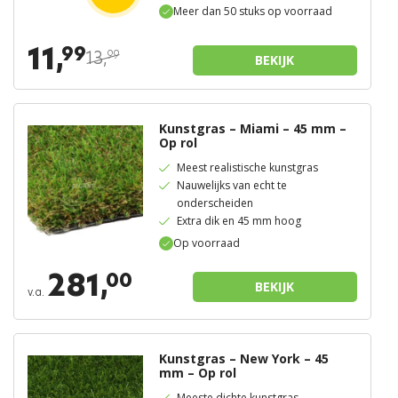
Meer dan 50 stuks op voorraad
11,
99
13,
99
BEKIJK
Kunstgras – Miami – 45 mm –
Op rol
Meest realistische kunstgras
Nauwelijks van echt te
onderscheiden
Extra dik en 45 mm hoog
Op voorraad
281,
00
BEKIJK
v.a.
Kunstgras – New York – 45
mm – Op rol
Meeste dichte kunstgras