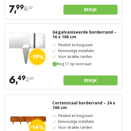
7,
99
8,
99
BEKIJK
Gegalvaniseerde borderrand –
16 x 106 cm
Flexibel en buigzaam
Eenvoudige installatie
-19%
Voor strakke randen
Nog 17 op voorraad
6,
49
7,
99
BEKIJK
Cortenstaal borderrand – 24 x
106 cm
Flexibel en buigzaam
Eenvoudige installatie
-14%
Voor strakke randen