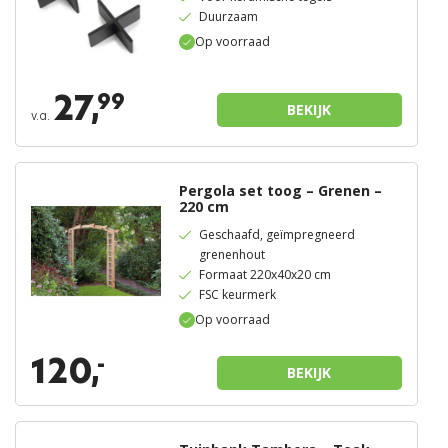
Duurzaam
Op voorraad
27,
99
BEKIJK
v.a.
Pergola set toog – Grenen –
220 cm
Geschaafd, geïmpregneerd
grenenhout
Formaat 220x40x20 cm
FSC keurmerk
Op voorraad
120,
-
BEKIJK