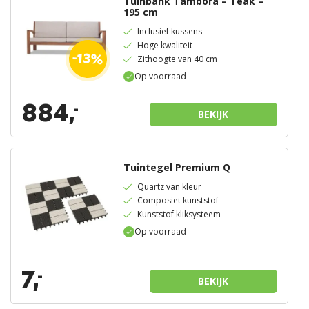
Tuinbank Tambora – Teak –
195 cm
Inclusief kussens
Hoge kwaliteit
-13%
Zithoogte van 40 cm
Op voorraad
884,
-
BEKIJK
Tuintegel Premium Q
Quartz van kleur
Composiet kunststof
Kunststof kliksysteem
Op voorraad
7,
-
BEKIJK