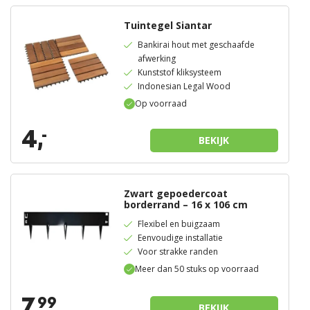
Tuintegel Siantar
Bankirai hout met geschaafde
afwerking
Kunststof kliksysteem
Indonesian Legal Wood
Op voorraad
4,
-
BEKIJK
Zwart gepoedercoat
borderrand – 16 x 106 cm
Flexibel en buigzaam
Eenvoudige installatie
Voor strakke randen
Meer dan 50 stuks op voorraad
7,
99
BEKIJK