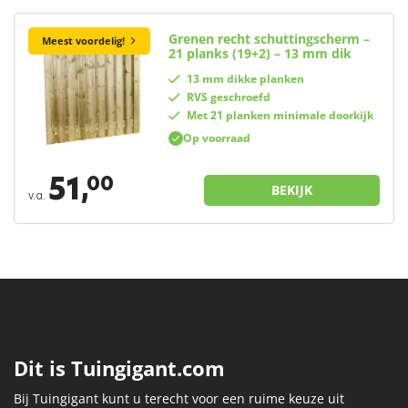
Grenen recht schuttingscherm –
Meest voordelig!
21 planks (19+2) – 13 mm dik
13 mm dikke planken
RVS geschroefd
Met 21 planken minimale doorkijk
Op voorraad
51,
00
BEKIJK
v.a.
Dit is Tuingigant.com
Bij Tuingigant kunt u terecht voor een ruime keuze uit