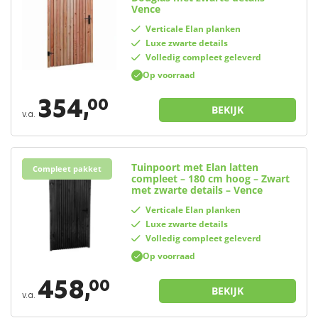
Vence
Verticale Elan planken
Luxe zwarte details
Volledig compleet geleverd
Op voorraad
354,
00
BEKIJK
v.a.
Tuinpoort met Elan latten
Elan
Compleet pakket
compleet – 180 cm hoog – Zwart
met zwarte details – Vence
Verticale Elan planken
Luxe zwarte details
Volledig compleet geleverd
Op voorraad
458,
00
BEKIJK
v.a.