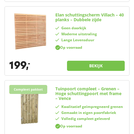
Elan schuttingscherm Villach – 40
planks – Dubbele zijde
Geen doorkijk
Moderne uitstraling
Lange Levensduur
Op voorraad
199,
-
BEKIJK
Tuinpoort compleet – Grenen –
Beste keuze
Compleet pakket
Hoge schuttingpoort met frame
– Vence
Kwalitatief geïmpregneerd grenen
Gemaakt in eigen poortfabriek
Volledig compleet geleverd
Op voorraad