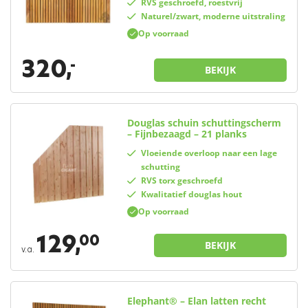
RVS geschroefd, roestvrij
Naturel/zwart, moderne uitstraling
Op voorraad
320,
-
BEKIJK
Douglas schuin schuttingscherm
– Fijnbezaagd – 21 planks
Vloeiende overloop naar een lage
schutting
RVS torx geschroefd
Kwalitatief douglas hout
Op voorraad
129,
00
BEKIJK
v.a.
Elephant® – Elan latten recht