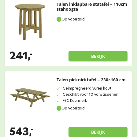
Talen inklapbare statafel – 110cm
stahoogte
Op voorraad
241,
-
BEKIJK
Talen picknicktafel – 230×160 cm
Geïmpregneerd vuren hout
Geschikt voor 10 volwassenen
FSC Keurmerk
Op voorraad
543,
-
BEKIJK