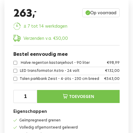
263,
-
Op voorraad
± 7 tot 14 werkdagen
Verzenden v.a.
€
50,00
Bestel eenvoudig mee
Halve regenton kastanjehout - 90 liter
€
98,99
LED transformator Astro - 24 volt
€
132,00
Talen parkbank Zeist - 4-zits - 230 cm breed
€
543,00
TOEVOEGEN
Eigenschappen
Geïmpregneerd grenen
Volledig afgemonteerd geleverd