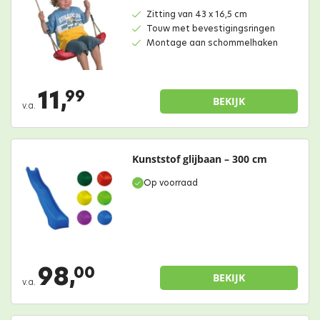
Zitting van 43 x 16,5 cm
Touw met bevestigingsringen
Montage aan schommelhaken
11,
99
BEKIJK
v.a.
Kunststof glijbaan – 300 cm
Op voorraad
98,
00
BEKIJK
v.a.