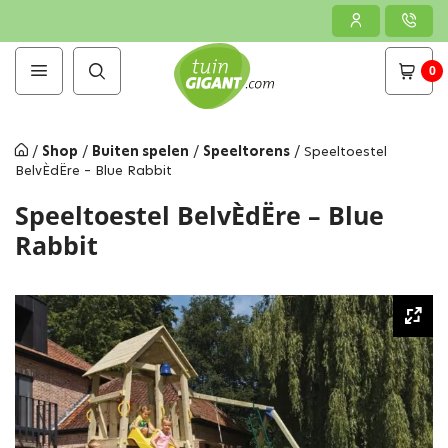
0
/
Shop
/
Buiten spelen
/
Speeltorens
/
Speeltoestel
BelvÈdËre – Blue Rabbit
Speeltoestel BelvÈdËre – Blue
Rabbit