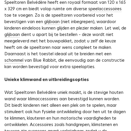
Speeltoren Belvédère heeft een royaal formaat van 120 x 165
x 329 cm en biedt volop ruimte om diverse
speelaccessoires
toe te voegen. Zo is de speeltoren voorbereid voor het
bevestigen van een
glijbaan
(niet inbegrepen), waardoor
kinderen eindeloos kunnen glijden en plezier maken. Let wel, de
glijbaan
dient u apart bij te bestellen – deze wordt niet
meegeleverd met het bouwpakket, zodat u zelf de keuze
heeft om de speeltoren naar wens compleet te maken.
Daarnaast is het toestel ideaal uit te breiden met een
schommel
van Blue Rabbit, die eenvoudig aan de constructie
kan worden bevestigd voor extra speelopties.
Unieke klimwand en uitbreidingsopties
Wat Speeltoren Belvédère uniek maakt, is de stevige houten
wand waar klimaccessoires aan bevestigd kunnen worden.
Dit biedt kinderen niet alleen een plek om te spelen, maar
stimuleert ook hun fysieke ontwikkeling door hen uit te dagen
te klimmen, klauteren en hun motorische vaardigheden te
ontwikkelen. Accessoires zoals handgrepen, klimstenen en
touwen zijn eveneens apart verkrijgbaar, zodat u de