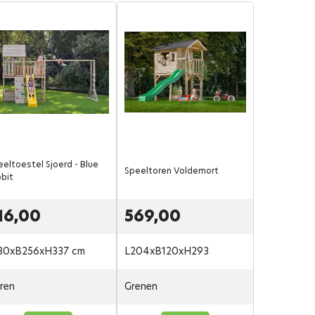
eeltoestel Sjoerd - Blue
Speeltoren Voldemort
bbit
16,00
569,00
30xB256xH337 cm
L204xB120xH293
ren
Grenen