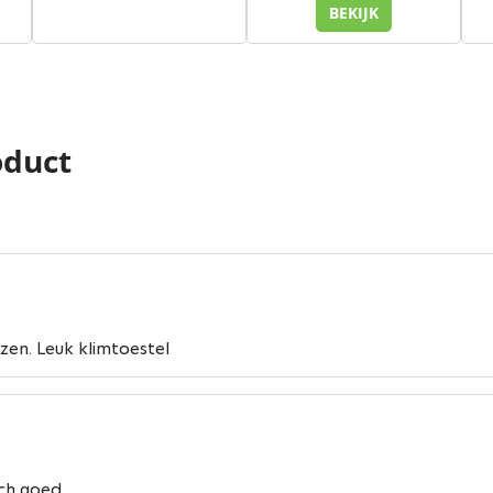
BEKIJK
oduct
ezen. Leuk klimtoestel
ich goed