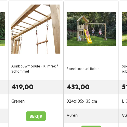
Aanbouwmodule - Klimrek /
Sp
Speeltoestel Robin
Schommel
ra
419,00
432,00
5
Grenen
324x135x135 cm
L1
Vuren
Vu
BEKIJK