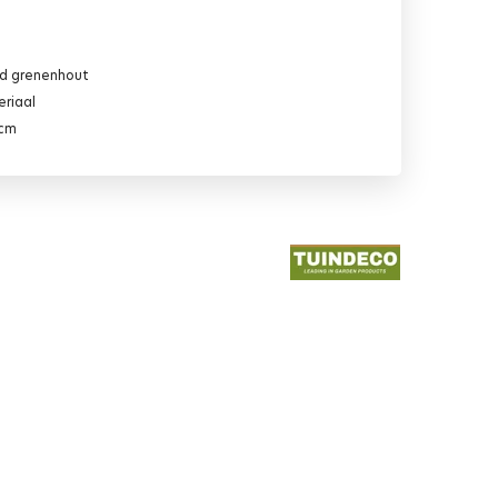
d grenenhout
eriaal
 cm