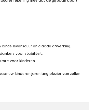
 Houd er rekening mee dat de
glijbaan
apart
lange levensduur en gladde afwerking.
ankers voor stabiliteit.
imte voor kinderen.
waar uw kinderen jarenlang plezier van zullen