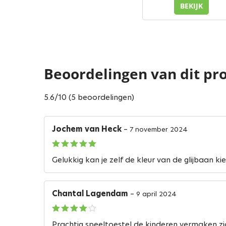
BEKIJK
Beoordelingen van dit pr
5.6/10 (5 beoordelingen)
Jochem van Heck
–
7 november 2024
Gewaardeerd
Gelukkig kan je zelf de kleur van de glijbaan ki
5
uit 5
Chantal Lagendam
–
9 april 2024
Gewaardeerd
Prachtig speeltoestel de kinderen vermaken z