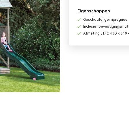
4.60
op 5
gebaseerd
Eigenschappen
op
klant
waarderingen
Geschaafd, geïmpregneer
Inclusief bevestigingsmat
Afmeting 317 x 430 x 349