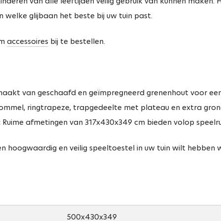
nderen van alle leeftijden veilig gebruik van kunnen maken.
 welke glijbaan het beste bij uw tuin past.
om
accessoires
bij te bestellen.
akt van geschaafd en geïmpregneerd grenenhout voor een 
hommel, ringtrapeze, trapgedeelte met plateau en extra grond
:
Ruime afmetingen van 317x430x349 cm bieden volop speelru
een hoogwaardig en veilig speeltoestel in uw tuin wilt hebben 
500x430x349