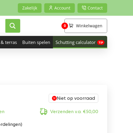
Zakelijk
Account
Contact
Winkelwagen
0
 & terras
Buiten spelen
Schutting calculator
Niet op voorraad
en
Verzenden v.a.
€
50,00
rdelingen)