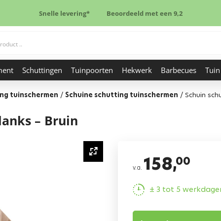
Snelle levering*
Beoordeeld met een 9,2
ment
Schuttingen
Tuinpoorten
Hekwerk
Barbecues
Tuin
ing tuinschermen
/
Schuine schutting tuinschermen
/
Schuin sch
lanks – Bruin
158,
00
v.a.
± 3 tot 5 werkdage