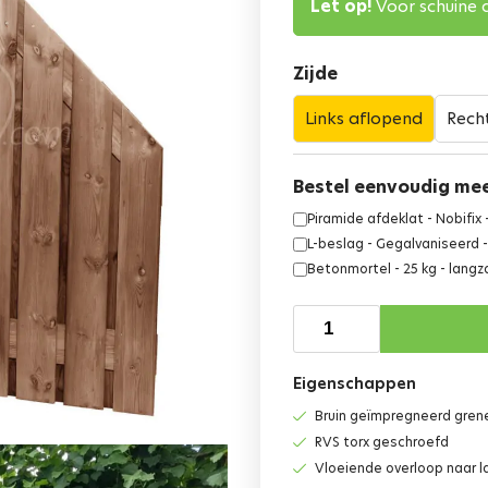
Let op!
Voor schuine d
Zijde
Links aflopend
Rech
Bestel eenvoudig me
Piramide afdeklat - Nobifix
L-beslag - Gegalvaniseerd -
Betonmortel - 25 kg - lan
Eigenschappen
Bruin geïmpregneerd gren
RVS torx geschroefd
Vloeiende overloop naar l