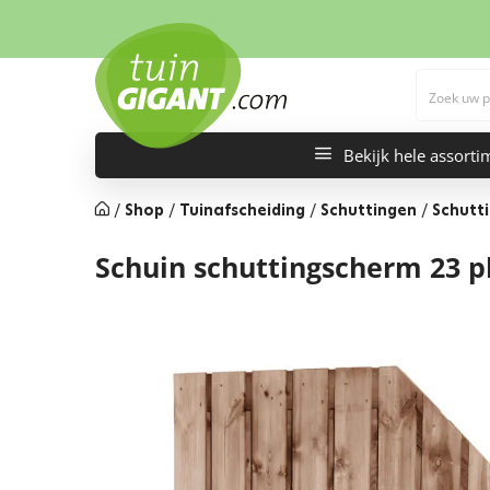
Bekijk hele assorti
/
Shop
/
Tuinafscheiding
/
Schuttingen
/
Schutt
Schuin schuttingscherm 23 p