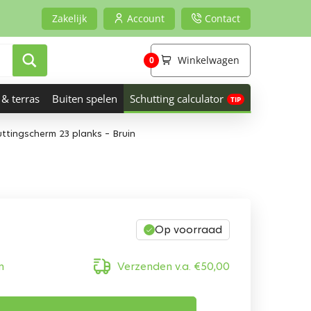
Zakelijk
Account
Contact
Winkelwagen
0
 & terras
Buiten spelen
Schutting calculator
uttingscherm 23 planks – Bruin
Op voorraad
n
Verzenden v.a.
€
50,00