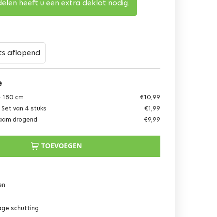
elen heeft u een extra deklat nodig.
ts aflopend
e
 - 180 cm
€
10,99
 Set van 4 stuks
€
1,99
gzaam drogend
€
9,99
TOEVOEGEN
en
age schutting