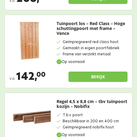
v.a.
Tuinpoort los – Red Class – Hoge
schuttingpoort met frame –
Vence
Geïmpregneerd red class hout
Gemaakt in eigen poortfabriek
Frame van verzinkt metaal
Op voorraad
142,
00
BEKIJK
v.a.
Regel 4,5 x 8,8 cm – tbv tuinpoort
kozijn – Nobifix
T.b.v. poort
Beschikbaar in 200 en 400 cm
Geïmpregneerd nobifix hout
Op voorraad