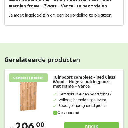
Wees de eerste om “Schuifpoort compleet – Met
metalen frame – Zwart – Vence” te beoordelen
Je moet
ingelogd zijn
om een beoordeling te plaatsen.
Gerelateerde producten
Tuinpoort compleet – Red Class
Compleet pakket
Wood – Hoge schuttingpoort
met frame – Vence
Gemaakt in eigen poortfabriek
Volledig compleet geleverd
Rood geïmpregneerd grenen
Op voorraad
206,
00
BEKIJK