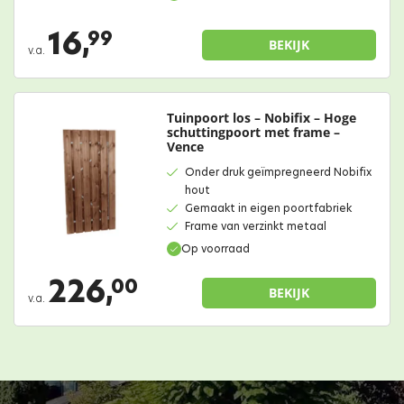
16,
99
BEKIJK
v.a.
Tuinpoort los – Nobifix – Hoge
schuttingpoort met frame –
Vence
Onder druk geïmpregneerd Nobifix
hout
Gemaakt in eigen poortfabriek
Frame van verzinkt metaal
Op voorraad
226,
00
BEKIJK
v.a.