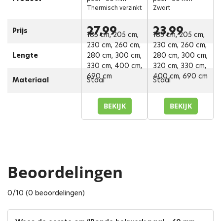
Thermisch verzinkt
Zwart
27,99
23,99
Prijs
185 cm, 205 cm,
185 cm, 205 cm,
230 cm, 260 cm,
230 cm, 260 cm,
Lengte
280 cm, 300 cm,
280 cm, 300 cm,
330 cm, 400 cm,
320 cm, 330 cm,
690 cm
400 cm, 690 cm
Materiaal
Staal
Staal
BEKIJK
BEKIJK
Beoordelingen
0/10 (0 beoordelingen)