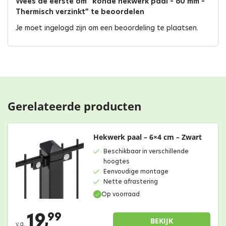
Wees de eerste om “Ronde hekwerk paal – 60 mm –
Thermisch verzinkt” te beoordelen
Je moet
ingelogd zijn
om een beoordeling te plaatsen.
Gerelateerde producten
Hekwerk paal – 6×4 cm – Zwart
Beschikbaar in verschillende
hoogtes
Eenvoudige montage
Nette afrastering
Op voorraad
19,
99
BEKIJK
v.a.