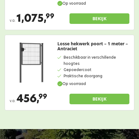
Op voorraad
1,075,
99
BEKIJK
v.a.
Losse hekwerk poort – 1 meter –
Antraciet
Beschikbaar in verschillende
hoogtes
Gepoedercoat
Praktische doorgang
Op voorraad
456,
99
BEKIJK
v.a.