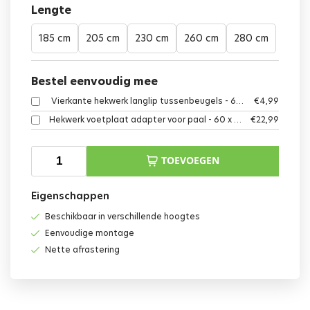
Lengte
185 cm
205 cm
230 cm
260 cm
280 cm
Bestel eenvoudig mee
Vierkante hekwerk langlip tussenbeugels - 6 x 4 cm - Complete set - Groen
€
4,99
Hekwerk voetplaat adapter voor paal - 60 x 40 cm - 20 cm hoog - Groen
€
22,99
TOEVOEGEN
Eigenschappen
Beschikbaar in verschillende hoogtes
Eenvoudige montage
Nette afrastering