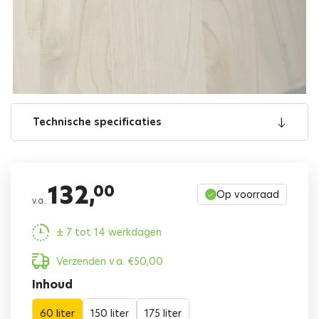
Technische specificaties
132,
00
Op voorraad
v.a.
± 7 tot 14 werkdagen
Verzenden v.a.
€
50,00
Inhoud
60 liter
150 liter
175 liter