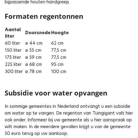
bijpassende houten handgreep.
Formaten regentonnen
Aantal
Doorsnede
Hoogte
liter
60 liter
ø 44 cm
62 cm
150 liter
ø 55 cm
77,5 cm
175 liter
ø 59 cm
77,5 cm
225 liter
ø 68 cm
95 cm
300 liter
ø 78 cm
100 cm
Subsidie voor water opvangen
In sommige gemeentes in Nederland ontvangt u een subsidie
om water op te vangen. De regenton van Tuingigant valt hier
ook onder. Informeer bij uw gemeente als u hier aanspraak op
wilt maken. In de meerdere gevallen krijgt u van de gemeente
50 euro terug op uw aankoop.