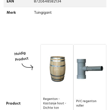
EAN
8720648582134
Merk
Tuingigant
Regenton -
PVC regenton
Product
Kastanje hout -
vuller
Dichte ton