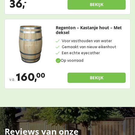
36,
-
BEKIJK
Regenton – Kastanje hout – Met
deksel
Voor vasthouden van water
Gemaakt van nieuw eikenhout
Een echte eyecather
Op voorraad
160,
00
BEKIJK
v.a.
Reviews van onze