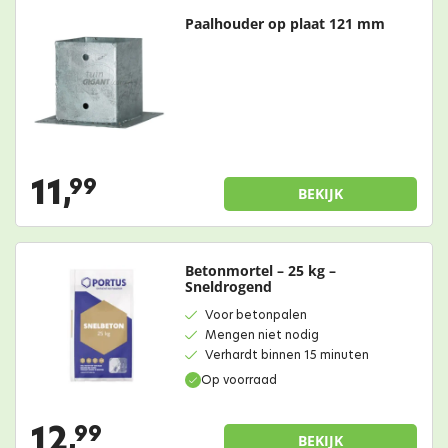
Paalhouder op plaat 121 mm
11,
99
BEKIJK
Betonmortel – 25 kg –
Sneldrogend
Voor betonpalen
Mengen niet nodig
Verhardt binnen 15 minuten
Op voorraad
12,
99
BEKIJK