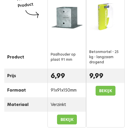
Betonmortel - 25
Paalhouder op
Product
kg - langzaam
plaat 91 mm
drogend
6,99
9,99
Prijs
Formaat
91x91x150mm
BEKIJK
Materiaal
Verzinkt
BEKIJK