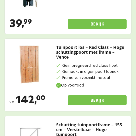
39,
99
BEKIJK
Tuinpoort los – Red Class – Hoge
schuttingpoort met frame –
Vence
Geïmpregneerd red class hout
Gemaakt in eigen poortfabriek
Frame van verzinkt metaal
Op voorraad
142,
00
BEKIJK
v.a.
Schutting tuinpoortframe – 155
cm – Verstelbaar – Hoge
tuinpoort