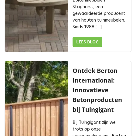
Buitenmeubelen
Staphorst, een
gewaardeerde producent
van houten tuinmeubelen.
Sinds 1988 […]
LEES BLOG
Ontdek Berton
International:
Innovatieve
Betonproducten
bij Tuingigant
Bij Tuingigant zijn we
trots op onze
samenwerking met Berton