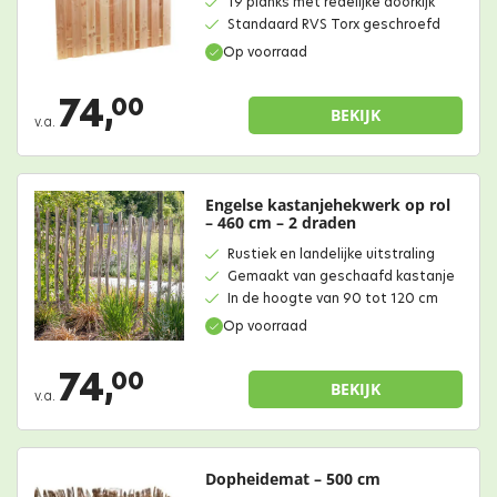
19 planks met redelijke doorkijk
Standaard RVS Torx geschroefd
Op voorraad
74,
00
BEKIJK
v.a.
Engelse kastanjehekwerk op rol
– 460 cm – 2 draden
Rustiek en landelijke uitstraling
Gemaakt van geschaafd kastanje
In de hoogte van 90 tot 120 cm
Op voorraad
74,
00
BEKIJK
v.a.
Dopheidemat – 500 cm