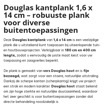
Douglas kantplank 1,6 x
14 cm – robuuste plank
voor diverse
buitentoepassingen
Deze
Douglas kantplank
van
1,6 x 14 cm
is een veelzijdige
plank die u uitstekend kunt toepassen bij uiteenlopende tuin-
en houtbouwprojecten. Verkrijgbaar in
180 cm en 400 cm
lengte,
zodat u eenvoudig de juiste maat kiest voor uw
toepassing en zaagverlies beperkt.
De plank is gemaakt van
vers Douglas hout
en is
fijn
bezaagd,
wat zorgt voor een stoere, natuurlijke uitstraling.
Dankzij de scherpe kanten (scherpkantig) krijgt uw project
een strak en modern karakter.
Douglas hout
staat bekend
om zijn hoge sterkte en natuurlijke duurzaamheid, waardoor
het zeer geschikt is voor buitentoepassingen zonder dat
directe behandeling noodzakelijk is.