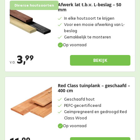
Afwerk lat t.b.v. L-beslag – 50
Diverse houtsoorten
mm
In elke houtsoort te krijgen
Voor een mooie afwerking van L-
beslag
Gemakkelijk te monteren
Op voorraad
3,
99
BEKIJK
v.a.
Red Class tuinplank – geschaafd –
400 cm
Geschaafd hout
PEFC-gecertificeerd
Geïmpregneerd en gedroogd Red
Class Wood
Op voorraad