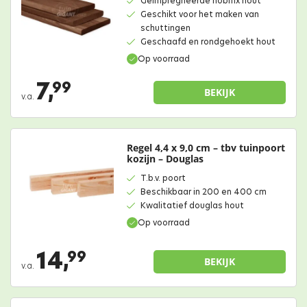
Geïmpregneerde nobifix hout
Geschikt voor het maken van
schuttingen
Geschaafd en rondgehoekt hout
Op voorraad
7,
99
BEKIJK
v.a.
Regel 4,4 x 9,0 cm – tbv tuinpoort
kozijn – Douglas
T.b.v. poort
Beschikbaar in 200 en 400 cm
Kwalitatief douglas hout
Op voorraad
14,
99
BEKIJK
v.a.