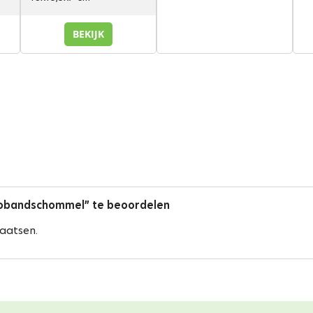
BEKIJK
tobandschommel” te beoordelen
aatsen.