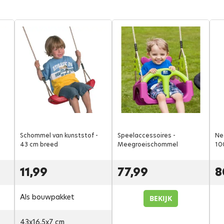
Schommel van kunststof -
Speelaccessoires -
Ne
43 cm breed
Meegroeischommel
10
11,99
77,99
8
Als bouwpakket
BEKIJK
43x16,5x7 cm