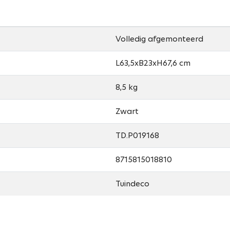
Volledig afgemonteerd
L63,5xB23xH67,6 cm
8,5 kg
Zwart
TD.P019168
8715815018810
Tuindeco