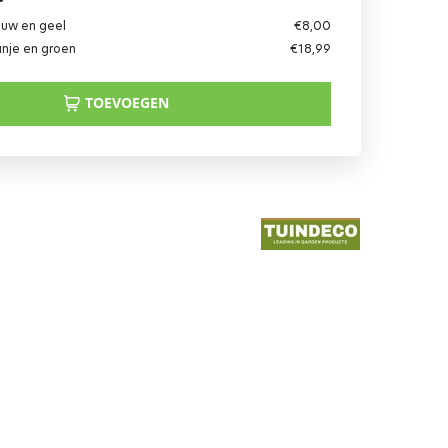
auw en geel
€
8,00
anje en groen
€
18,99
TOEVOEGEN