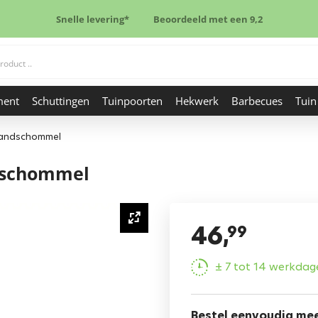
Snelle levering*
Beoordeeld met een 9,2
ment
Schuttingen
Tuinpoorten
Hekwerk
Barbecues
Tuin
bandschommel
ndschommel
46,
99
± 7 tot 14 werkdag
Bestel eenvoudig me