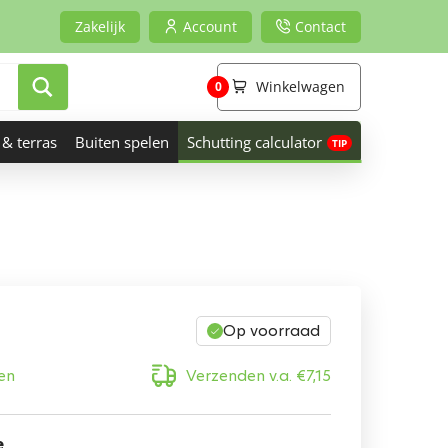
Zakelijk
Account
Contact
Winkelwagen
0
 & terras
Buiten spelen
Schutting calculator
Op voorraad
en
Verzenden v.a.
€
7,15
e