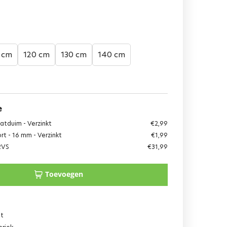
 cm
120 cm
130 cm
140 cm
e
tduim - Verzinkt
€
2,99
t - 16 mm - Verzinkt
€
1,99
 RVS
€
31,99
Toevoegen
ut