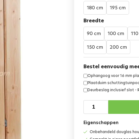
180 cm
195 cm
Breedte
90 cm
100 cm
110
150 cm
200 cm
Bestel eenvoudig me
Ophangoog voor 16 mm plaa
Plaatduim schuttingtuinpoor
Deurbeslag inclusief slot -
Eigenschappen
Onbehandeld douglas ho