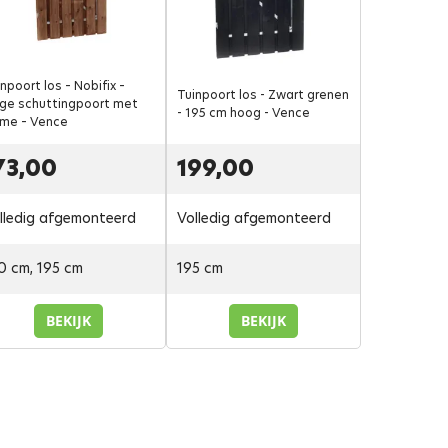
npoort los – Nobifix –
Tuinpoort los - Zwart grenen
ge schuttingpoort met
- 195 cm hoog - Vence
ame – Vence
73,00
199,00
lledig afgemonteerd
Volledig afgemonteerd
0 cm, 195 cm
195 cm
BEKIJK
BEKIJK