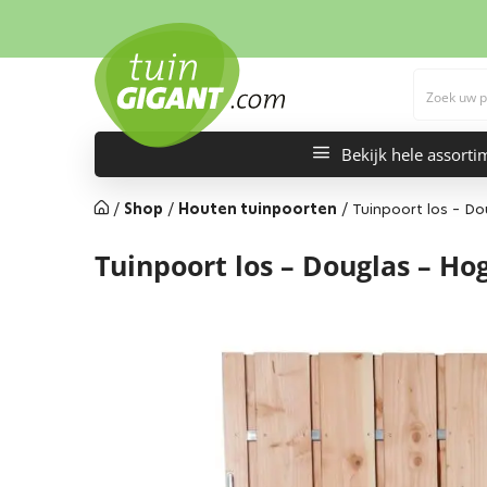
Bekijk hele assorti
/
Shop
/
Houten tuinpoorten
/
Tuinpoort los – D
Tuinpoort los – Douglas – H