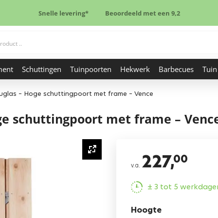
Snelle levering*
Beoordeeld met een 9,2
ment
Schuttingen
Tuinpoorten
Hekwerk
Barbecues
Tuin
ouglas – Hoge schuttingpoort met frame – Vence
oge schuttingpoort met frame – Venc
227,
00
v.a.
± 3 tot 5 werkdage
Hoogte