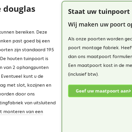
e douglas
Staat uw tuinpoort 
Wij maken uw poort o
kunnen bereiken. Deze
Als onze poorten worden geas
anken past goed bij een
poort montage fabriek. Heef
orten zijn standaard 195
dan ons maatpoort formulier 
De houten tuinpoort is
Een maatpoort kost in de mee
ien van 2 ophangpunten
(inclusief btw).
 Eventueel kunt u de
ag met slot, kozijnen en
Geef uw maatpoort aan
worden door ons
ngfabriek van uitsluitend
het monteren van een