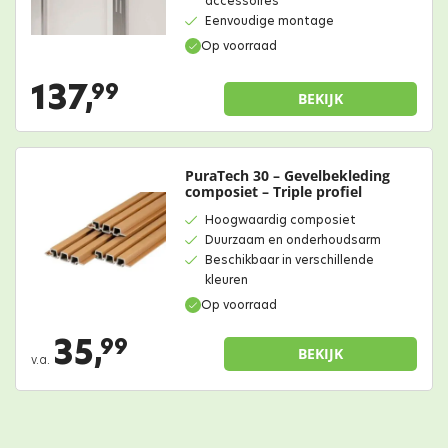
accessoires
Eenvoudige montage
Op voorraad
137,
99
BEKIJK
PuraTech 30 – Gevelbekleding
composiet – Triple profiel
Hoogwaardig composiet
Duurzaam en onderhoudsarm
Beschikbaar in verschillende
kleuren
Op voorraad
35,
99
BEKIJK
v.a.