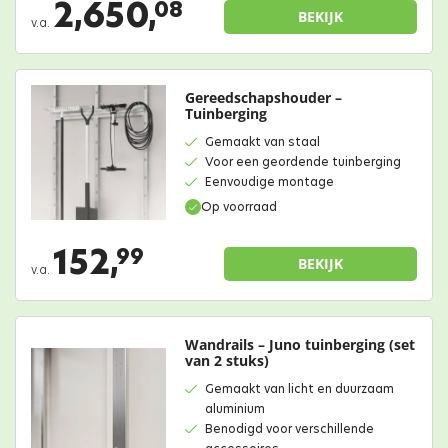
2,650,
08
BEKIJK
v.a.
Gereedschapshouder –
Tuinberging
Gemaakt van staal
Voor een geordende tuinberging
Eenvoudige montage
Op voorraad
152,
99
BEKIJK
v.a.
Wandrails – Juno tuinberging (set
van 2 stuks)
Gemaakt van licht en duurzaam
aluminium
Benodigd voor verschillende