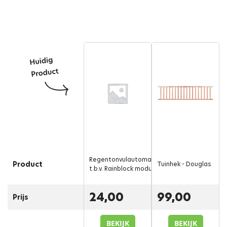
Regentonvulautomaat
Product
Tuinhek - Douglas
t.b.v. Rainblock module
24,00
99,00
Prijs
BEKIJK
BEKIJK