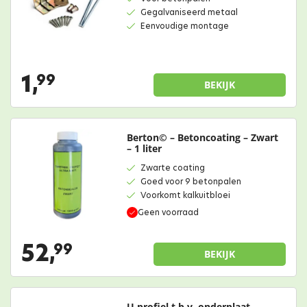
Gegalvaniseerd metaal
Eenvoudige montage
1,
99
BEKIJK
Berton© – Betoncoating – Zwart
– 1 liter
Zwarte coating
Goed voor 9 betonpalen
Voorkomt kalkuitbloei
Geen voorraad
52,
99
BEKIJK
U profiel t.b.v. onderplaat