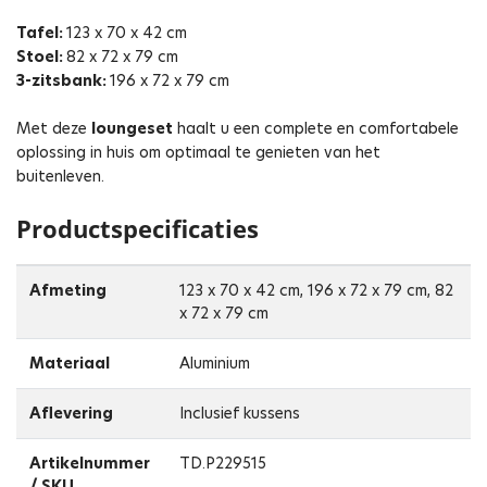
Tafel:
123 x 70 x 42 cm
Stoel:
82 x 72 x 79 cm
3-zitsbank:
196 x 72 x 79 cm
Met deze
loungeset
haalt u een complete en comfortabele
oplossing in huis om optimaal te genieten van het
buitenleven.
Productspecificaties
Afmeting
123 x 70 x 42 cm, 196 x 72 x 79 cm, 82
x 72 x 79 cm
Materiaal
Aluminium
Aflevering
Inclusief kussens
Artikelnummer
TD.P229515
/ SKU