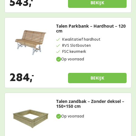
543,
-
BEKIJK
Talen Parkbank – Hardhout – 120
cm
Kwalitatief hardhout
RVS Slotbouten
FSC keurmerk
Op voorraad
284,
-
BEKIJK
Talen zandbak – Zonder deksel –
150×150 cm
Op voorraad