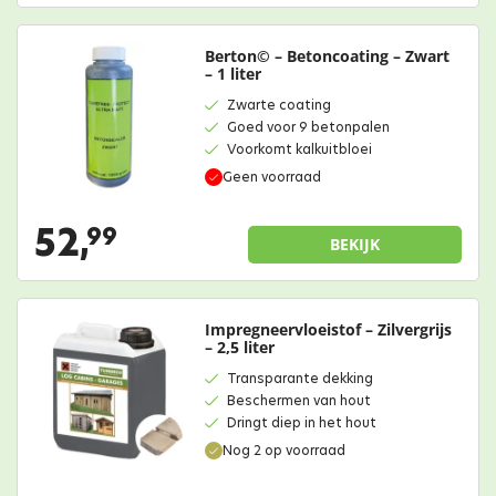
Berton© – Betoncoating – Zwart
– 1 liter
Zwarte coating
Goed voor 9 betonpalen
Voorkomt kalkuitbloei
Geen voorraad
52,
99
BEKIJK
Impregneervloeistof – Zilvergrijs
– 2,5 liter
Transparante dekking
Beschermen van hout
Dringt diep in het hout
Nog 2 op voorraad