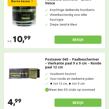
Beste keuze
Vence
Krachtige dekkende houtbeits
Weerbestendig voor elke
houttype
Diepe zwarte kleur
10,
99
BEKIJK
v.a.
Postsaver 045 – Paalbeschermer
– Vierkante paal 9 x 9 cm – Ronde
paal 12 cm
Voorkomt houtrot
Voor ronde en vierkante palen
⏺︎ tot 12 cm, ⏹︎ tot 9 cm
Meer dan 50 stuks op voorraad
4,
99
BEKIJK