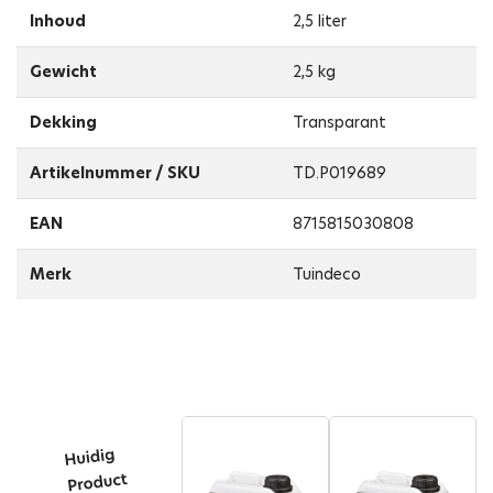
Inhoud
2,5 liter
Gewicht
2,5 kg
Dekking
Transparant
Artikelnummer / SKU
TD.P019689
EAN
8715815030808
Merk
Tuindeco