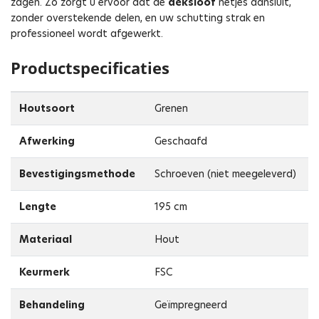
zagen. Zo zorgt u ervoor dat de
deksloof
netjes aansluit,
zonder overstekende delen, en uw schutting strak en
professioneel wordt afgewerkt.
Productspecificaties
Houtsoort
Grenen
Afwerking
Geschaafd
Bevestigingsmethode
Schroeven (niet meegeleverd)
Lengte
195 cm
Materiaal
Hout
Keurmerk
FSC
Behandeling
Geïmpregneerd