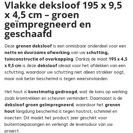
Vlakke deksloof 195 x 9,5
x 4,5 cm – groen
geïmpregneerd en
geschaafd
Deze
grenen
deksloof
is een onmisbaar onderdeel voor een
nette en duurzame afwerking
van uw
schutting,
tuinconstructie of overkapping
. Dankzij de maat
195
x 4,5
x 9,5 cm
is deze
deksloof
ideaal voor het afdekken van een
schutting, waardoor uw schutting niet alleen strakker oogt,
maar ook beter beschermd is tegen weersinvloeden.
Het hout is
kunstmatig gedroogd
, wat de kans op werking
zoals kromtrekken en scheuren vermindert. Daarnaast is de
deksloof groen geïmpregneerd
, waardoor het
grenen
hout
langdurig beschermd is tegen houtrot, schimmel en
insecten. Dit maakt het product zeer geschikt voor
buitentoepassingen en verlengt de levensduur van uw
project.