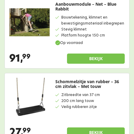
Aanbouwmodule – Net – Blue
Rabbit
Bouwtekening, klimnet en
bevestigingsmateriaal inbegrepen
Stevig klimnet
Platform hoogte 150 cm
Op voorraad
91,
99
BEKIJK
Schommelzitje van rubber – 36
cm zitvlak – Met touw
Zitbreedte van 37 cm
200 cm lang touw
Veilig rubberen zitje
27,
99
BEKIJK