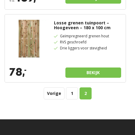
v.a.
Losse grenen tuinpoort –
Hoogeveen – 180 x 100 cm
Geïmpregneerd grenen hout
RVS geschroefd
Drie liggers voor stevigheid
78,
-
BEKIJK
Vorige
1
2