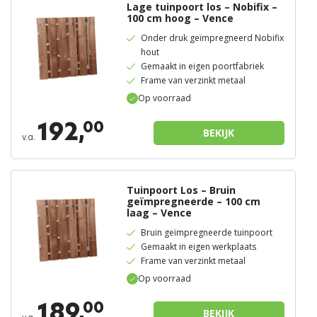
Lage tuinpoort los – Nobifix –
100 cm hoog – Vence
Onder druk geïmpregneerd Nobifix
hout
Gemaakt in eigen poortfabriek
Frame van verzinkt metaal
Op voorraad
192,
00
BEKIJK
v.a.
Tuinpoort Los – Bruin
geïmpregneerde – 100 cm
laag – Vence
Bruin geïmpregneerde tuinpoort
Gemaakt in eigen werkplaats
Frame van verzinkt metaal
Op voorraad
189,
00
BEKIJK